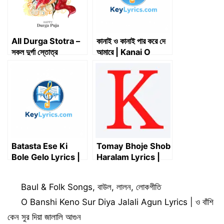
All Durga Stotra –
কানাই ও কানাই পার করে দে
সকল দুর্গা স্তোত্র
আমারে | Kanai O
Kanai Par Kore De
Amare | Key Lyrics
Batasta Ese Ki
Tomay Bhoje Shob
Bole Gelo Lyrics |
Haralam Lyrics |
বাতাসটা এসে কী বলে গেল –
তোমায় ভজে সব হারালাম |
Kumar Sanu
Satyaki Banerjee
Categories
Baul & Folk Songs
,
বাউল
,
লালন
,
লোকগীতি
O Banshi Keno Sur Diya Jalali Agun Lyrics | ও বাঁশি
কেন সুর দিয়া জালালি আগুন