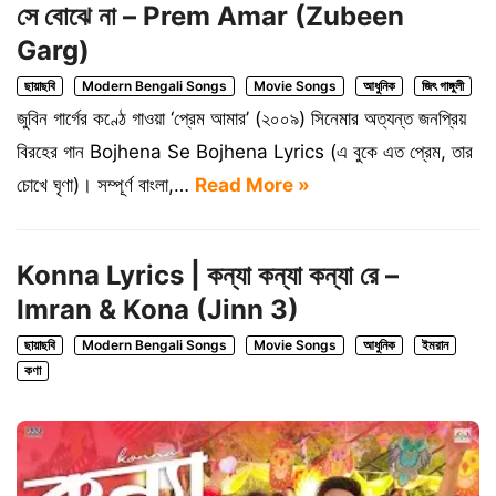
সে বোঝে না – Prem Amar (Zubeen
Garg)
ছায়াছবি
Modern Bengali Songs
Movie Songs
আধুনিক
জিৎ গাঙ্গুলী
জুবিন গার্গের কণ্ঠে গাওয়া ‘প্রেম আমার’ (২০০৯) সিনেমার অত্যন্ত জনপ্রিয়
বিরহের গান Bojhena Se Bojhena Lyrics (এ বুকে এত প্রেম, তার
চোখে ঘৃণা)। সম্পূর্ণ বাংলা,…
Read More »
Konna Lyrics | কন্যা কন্যা কন্যা রে –
Imran & Kona (Jinn 3)
ছায়াছবি
Modern Bengali Songs
Movie Songs
আধুনিক
ইমরান
কণা