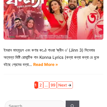
ইমরান মাহমুদুল এবং কণার কণ্ঠে গাওয়া ‘জ্বীন ৩’ (Jinn 3) সিনেমার
অত্যন্ত মিষ্টি রোমান্টিক গান Konna Lyrics (কন্যা কন্যা কন্যা রে বুকে
বইছে প্রেমের বন্যা…
Read More »
Page
Page
Page
1
2
…
99
Next
→
Search