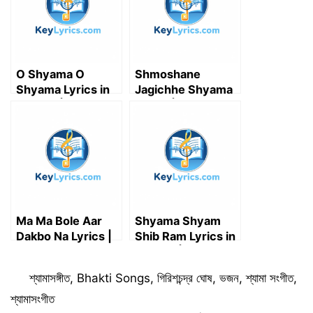
r
)
O Shyama O
Shmoshane
Shyama Lyrics in
Jagichhe Shyama
Bengali | ও শ্যামা ও
Lyrics | শ্মশানে জাগিছে
শ্যামা লিরিক্স – Satyaki
শ্যামা – Nazrul Geeti
Banerjee
Ma Ma Bole Aar
Shyama Shyam
Dakbo Na Lyrics |
Shib Ram Lyrics in
মা মা বলে আর ডাকব না –
Bengali | শ্যামা শ্যাম শিব
Indranil Datta
রাম – Ramkumar
Categories
শ্যামাসঙ্গীত
,
Bhakti Songs
,
গিরিশচন্দ্র ঘোষ
,
ভজন
,
শ্যামা সংগীত
,
Chattopadhyay
শ্যামাসংগীত