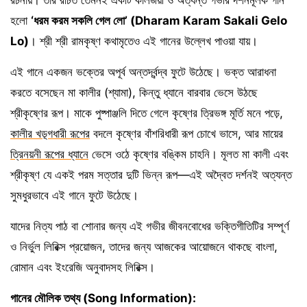
হলো
‘ধরম করম সকলি গেল লো’ (Dharam Karam Sakali Gelo
Lo)
। শ্রী শ্রী রামকৃষ্ণ কথামৃতেও এই গানের উল্লেখ পাওয়া যায়।
এই গানে একজন ভক্তের অপূর্ব অন্তর্দ্বন্দ্ব ফুটে উঠেছে। ভক্ত আরাধনা
করতে বসেছেন মা কালীর (শ্যামা), কিন্তু ধ্যানে বারবার ভেসে উঠছে
শ্রীকৃষ্ণের রূপ। মাকে পুষ্পাঞ্জলি দিতে গেলে কৃষ্ণের ত্রিভঙ্গ মূর্তি মনে পড়ে,
কালীর খড়্গধারী রূপের
বদলে কৃষ্ণের বাঁশরিধারী রূপ চোখে ভাসে, আর মায়ের
ত্রিনয়নী রূপের ধ্যানে
ভেসে ওঠে কৃষ্ণের বঙ্কিম চাহনি। মূলত মা কালী এবং
শ্রীকৃষ্ণ যে একই পরম সত্তার দুটি ভিন্ন রূপ—এই অদ্বৈত দর্শনই অত্যন্ত
সুমধুরভাবে এই গানে ফুটে উঠেছে।
যাদের নিত্য পাঠ বা শোনার জন্য এই গভীর জীবনবোধের ভক্তিগীতিটির সম্পূর্ণ
ও নির্ভুল লিরিক্স প্রয়োজন, তাদের জন্য আজকের আয়োজনে থাকছে বাংলা,
রোমান এবং ইংরেজি অনুবাদসহ লিরিক্স।
গানের মৌলিক তথ্য (Song Information):