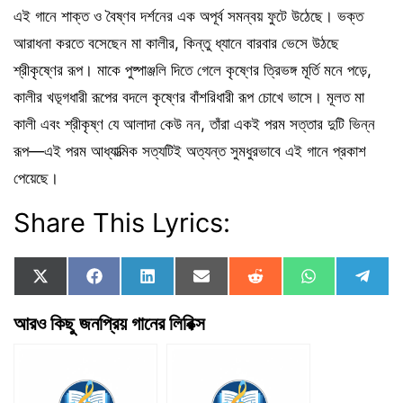
এই গানে শাক্ত ও বৈষ্ণব দর্শনের এক অপূর্ব সমন্বয় ফুটে উঠেছে। ভক্ত
আরাধনা করতে বসেছেন মা কালীর, কিন্তু ধ্যানে বারবার ভেসে উঠছে
শ্রীকৃষ্ণের রূপ। মাকে পুষ্পাঞ্জলি দিতে গেলে কৃষ্ণের ত্রিভঙ্গ মূর্তি মনে পড়ে,
কালীর খড়্গধারী রূপের বদলে কৃষ্ণের বাঁশরিধারী রূপ চোখে ভাসে। মূলত মা
কালী এবং শ্রীকৃষ্ণ যে আলাদা কেউ নন, তাঁরা একই পরম সত্তার দুটি ভিন্ন
রূপ—এই পরম আধ্যাত্মিক সত্যটিই অত্যন্ত সুমধুরভাবে এই গানে প্রকাশ
পেয়েছে।
Share This Lyrics:
Share
Share
Share
Share
Share
Share
Shar
X
F
L
E
R
W
T
on
on
on
on
on
on
on
(
a
i
m
e
h
e
T
c
n
a
d
a
l
আরও কিছু জনপ্রিয় গানের লিরিক্স
w
e
k
i
d
t
e
i
b
e
l
i
s
g
t
o
d
t
A
r
t
o
I
p
a
e
k
n
p
m