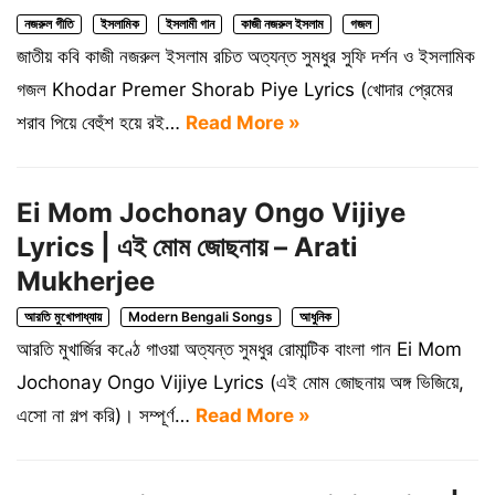
নজরুল গীতি
ইসলামিক
ইসলামী গান
কাজী নজরুল ইসলাম
গজল
জাতীয় কবি কাজী নজরুল ইসলাম রচিত অত্যন্ত সুমধুর সুফি দর্শন ও ইসলামিক
গজল Khodar Premer Shorab Piye Lyrics (খোদার প্রেমের
শরাব পিয়ে বেহুঁশ হয়ে রই…
Read More »
Ei Mom Jochonay Ongo Vijiye
Lyrics | এই মোম জোছনায় – Arati
Mukherjee
আরতি মুখোপাধ্যায়
Modern Bengali Songs
আধুনিক
আরতি মুখার্জির কণ্ঠে গাওয়া অত্যন্ত সুমধুর রোমান্টিক বাংলা গান Ei Mom
Jochonay Ongo Vijiye Lyrics (এই মোম জোছনায় অঙ্গ ভিজিয়ে,
এসো না গল্প করি)। সম্পূর্ণ…
Read More »