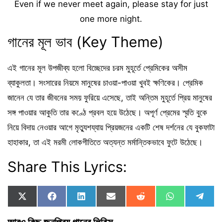
Even if we never meet again, please stay for just
one more night.
গানের মূল ভাব (Key Theme)
এই গানের মূল উপজীব্য হলো বিচ্ছেদের চরম মুহূর্তে প্রেমিকের অসীম
ব্যাকুলতা। সংসারের নিয়মে মানুষের চাওয়া-পাওয়া খুবই ক্ষণিকের। প্রেমিক
জানেন যে তার জীবনের সময় ফুরিয়ে এসেছে, তাই অন্তিম মুহূর্তে প্রিয় মানুষের
সঙ্গ পাওয়ার আকুতি তার কণ্ঠে প্রবল হয়ে উঠেছে। অপূর্ণ প্রেমের স্মৃতি বুকে
নিয়ে বিদায় নেওয়ার আগে মৃত্যুশয্যায় প্রিয়জনের একটি শেষ দর্শনের যে বুকফাটা
হাহাকার, তা এই মরমী লোকগীতিতে অত্যন্ত মর্মান্তিকভাবে ফুটে উঠেছে।
Share This Lyrics:
Share
Share
Share
Share
Share
Share
Shar
X
F
L
E
R
W
T
on
on
on
on
on
on
on
(
a
i
m
e
h
e
T
c
n
a
d
a
l