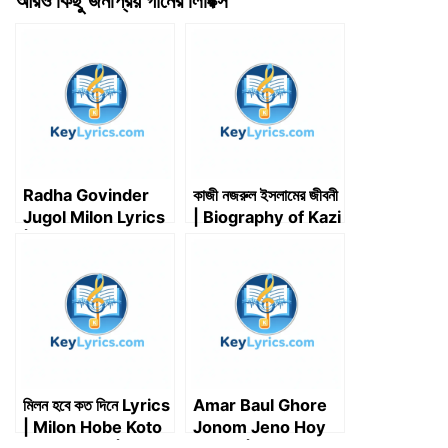
আরও কিছু জনপ্রিয় গানের লিরিক্স
w
e
k
i
d
t
e
i
b
e
l
i
s
g
t
o
d
t
A
r
t
o
I
p
a
e
k
n
p
m
r
)
Radha Govinder
কাজী নজরুল ইসলামের জীবনী
Jugol Milon Lyrics
| Biography of Kazi
| রাধা-গোবিন্দের যুগল মিলন –
Nazrul Islam
Kirtan
মিলন হবে কত দিনে Lyrics
Amar Baul Ghore
| Milon Hobe Koto
Jonom Jeno Hoy