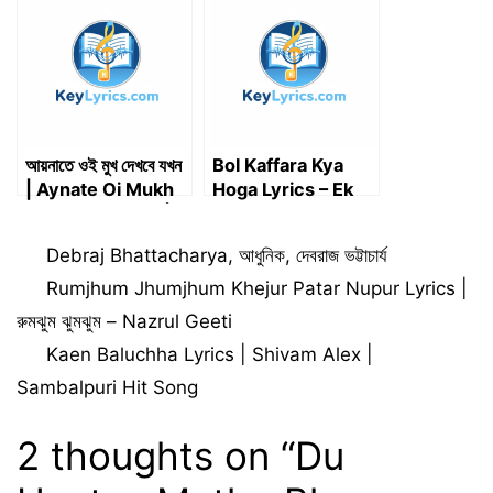
গানের কথা)
Chalte Chalte
Mere Yeh Geet
Yaad Rakhna | Key
Lyrics
আয়নাতে ওই মুখ দেখবে যখন
Bol Kaffara Kya
| Aynate Oi Mukh
Hoga Lyrics – Ek
Dekhbe Jakhon |
Deewane Ki
Lyrics
Deewaniyat Lyrics
Categories
Debraj Bhattacharya
,
আধুনিক
,
দেবরাজ ভট্টাচার্য
| Harshvardhan,
Sonam
Rumjhum Jhumjhum Khejur Patar Nupur Lyrics |
রুমঝুম ঝুমঝুম – Nazrul Geeti
Kaen Baluchha Lyrics | Shivam Alex |
Sambalpuri Hit Song
2 thoughts on “Du