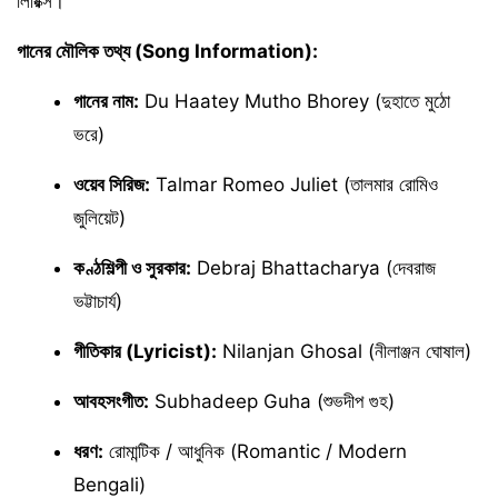
লিরিক্স।
গানের মৌলিক তথ্য (Song Information):
গানের নাম:
Du Haatey Mutho Bhorey (দুহাতে মুঠো
ভরে)
ওয়েব সিরিজ:
Talmar Romeo Juliet (তালমার রোমিও
জুলিয়েট)
কণ্ঠশিল্পী ও সুরকার:
Debraj Bhattacharya (দেবরাজ
ভট্টাচার্য)
গীতিকার (Lyricist):
Nilanjan Ghosal (নীলাঞ্জন ঘোষাল)
আবহসংগীত:
Subhadeep Guha (শুভদীপ গুহ)
ধরণ:
রোমান্টিক / আধুনিক (Romantic / Modern
Bengali)