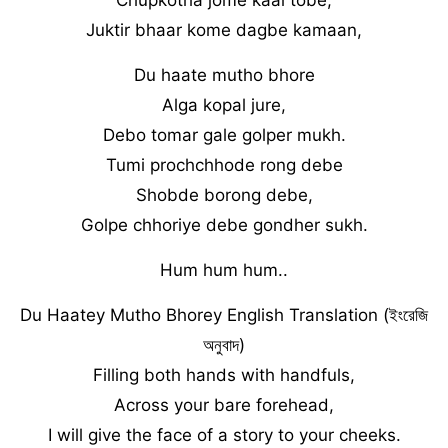
Chupkotha jome kaal tobe,
Juktir bhaar kome dagbe kamaan,
Du haate mutho bhore
Alga kopal jure,
Debo tomar gale golper mukh.
Tumi prochchhode rong debe
Shobde borong debe,
Golpe chhoriye debe gondher sukh.
Hum hum hum..
Du Haatey Mutho Bhorey English Translation (ইংরেজি
অনুবাদ)
Filling both hands with handfuls,
Across your bare forehead,
I will give the face of a story to your cheeks.