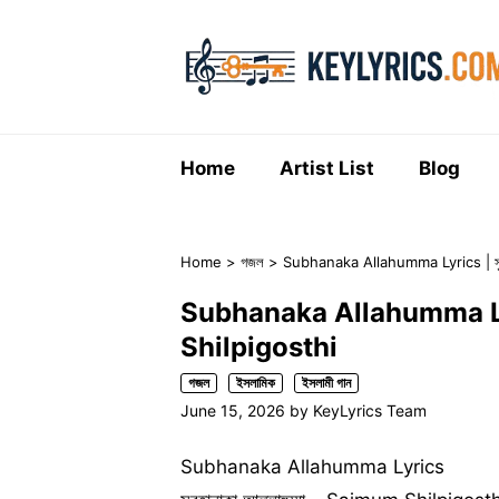
Skip
to
content
Home
Artist List
Blog
Home
>
গজল
>
Subhanaka Allahumma Lyrics | সুবহ
Subhanaka Allahumma Lyrics
Shilpigosthi
গজল
ইসলামিক
ইসলামী গান
June 15, 2026
by
KeyLyrics Team
Subhanaka Allahumma Lyrics