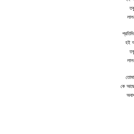
তব
লাল
প্রতিদ
হই আ
তব
লাল
তোমা
কে আছে
অবাধ