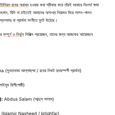
রতিনিয়ত রবের অবাধ্য
হওয়ার কথা স্বীকার করে তাঁরই দরবারে নিঃশর্ত ক্ষমা
 রহমান, যিনি না চাইতেই আমাদের অসংখ্য নিয়ামত দিয়ে লালন-পালন
তেগফার বা প্রার্থনা সংগীতে ফুটে উঠেছে।
ির
সম্পূর্ণ ও নির্ভুল
লিরিক্স প্রয়োজন, তাদের জন্য আজকের আয়োজনে
।
াকা আল্লাহুম্মা / রবের নিকট হৃদয়স্পর্শী প্রার্থনা)
ম শিল্পীগোষ্ঠী)
):
Abdus Salam (আব্দুস সালাম)
ার (Islamic Nasheed / Istighfar)