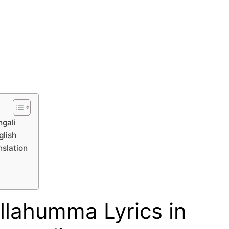
gali
glish
slation
lahumma Lyrics in