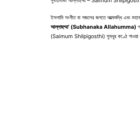
সুবহানাকা আল্লাহুম্মা – Saimum Shilpigost
ইসলামি সংগীত বা গজলের জগতে আত্মশুদ্ধি এবং মহান 
আল্লাহুম্মা’ (Subhanaka Allahumma)
গজ
(Saimum Shilpigosthi) সুমধুর কণ্ঠে গাওয়া এই 