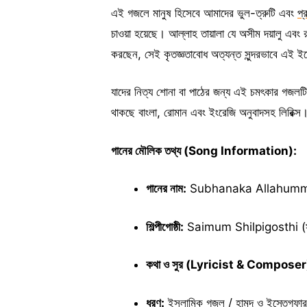
এই গজলে মানুষ হিসেবে আমাদের ভুল-ত্রুটি এবং
প্
চাওয়া হয়েছে। আল্লাহ তায়ালা যে অসীম দয়ালু এবং
করছেন, সেই কৃতজ্ঞতাবোধ অত্যন্ত সুন্দরভাবে এই ইস্
যাদের নিত্য শোনা বা পাঠের জন্য এই চমৎকার গজলট
থাকছে বাংলা, রোমান এবং ইংরেজি অনুবাদসহ লিরিক্স
গানের মৌলিক তথ্য (Song Information):
গানের নাম:
Subhanaka Allahumma (সুবহান
শিল্পীগোষ্ঠী:
Saimum Shilpigosthi (সাইমু
কথা ও সুর (Lyricist & Composer
ধরণ:
ইসলামিক গজল / হামদ ও ইস্তেগফ