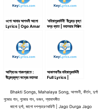
ওগো আমার আগমনী আলো
‘মহিষাসুরমর্দিনী’ বীরেন্দ্র কৃষ্ণ
Lyrics | Ogo Amar
ভদ্র খ্যাত | মহালয়ার লিরিক্স
Agomoni Alo
ও স্ক্রিপ্ট (অনুবাদ) |
Lyrics
Mahalaya Lyrics &
Script |
Mahisasurmardini
By Birendra
Krishna Bhadra
(Translation)
আশ্বিনের শারদপ্রাতে :
আকাশবাণীর মহিষাসুরমর্দ্দিনী
বীরেন্দ্রকৃষ্ণ ভদ্রের মহালয়া
Full Lyrics |
লিরিক্স
Akashbanir
Mahishasur
Categories
Bhakti Songs
,
Mahalaya Song
,
আগমনী
,
কীর্তন
,
দুর্গা
Mardini Full Lyrics
পুজোর গান
,
পুজোর গান
,
ভজন
,
শ্যামাসঙ্গীত
জাগো দুর্গা, জাগো দশপ্রহরণধারিণী | Jago Durga Jago