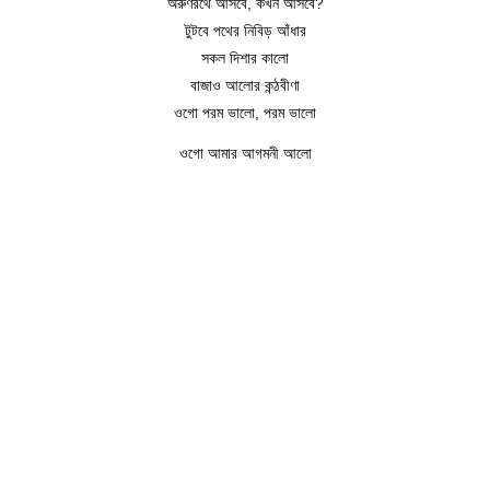
অরুণরথে আসবে, কখন আসবে?
টুটবে পথের নিবিড় আঁধার
সকল দিশার কালো
বাজাও আলোর কন্ঠবীণা
ওগো পরম ভালো, পরম ভালো
ওগো আমার আগমনী আলো