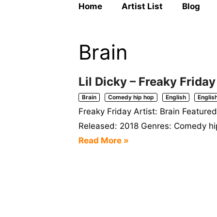
Home
Artist List
Blog
Brain
Lil Dicky – Freaky Friday
Brain
Comedy hip hop
English
Englis
Freaky Friday Artist: Brain Feature
Released: 2018 Genres: Comedy hip 
Read More »