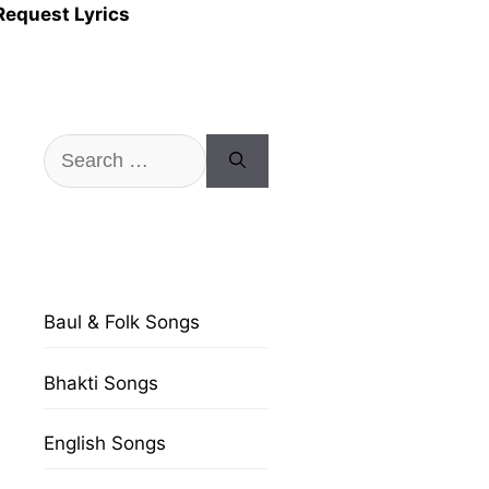
Request Lyrics
Search
for:
Baul & Folk Songs
Bhakti Songs
English Songs