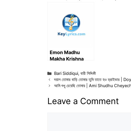
পাখি আমার
Lyrics
Emon Madhu
Makha Krishna
Naame Lyrics | এমন
মধুমাখা কৃষ্ণ নামে লিরিক্স
Categories
Bari Siddiqui
,
বারী সিদ্দিকী
দয়াল তোমার বাড়ি তোমার তুমি তাতে হও ড্রাইভার
আমি শুধু চেয়েছি তোমায় | Ami Shudhu Chey
Leave a Comment
Comment