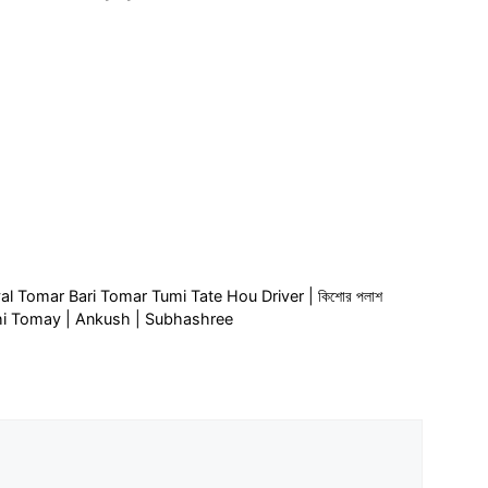
rhymes and
poems
 | Doyal Tomar Bari Tomar Tumi Tate Hou Driver | কিশোর পলাশ
echi Tomay | Ankush | Subhashree