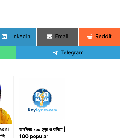
Share
Share
Share
LinkedIn
Email
Reddit
on
on
on
Share
Telegram
on
akhi
জনপ্রিয় ১০০ ছড়া ও কবিতা |
াখি
100 popular