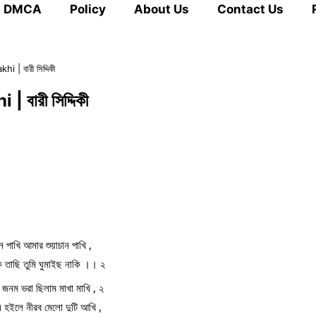
DMCA
Policy
About Us
Contact Us
i | বারী সিদ্দিকী
 বারী সিদ্দিকী
ান পাখি আমার শুয়াচান পাখি ,
 তাছি তুমি ঘুমাইছ নাকি ।। ২
 জনম ভরা ছিলাম মাখা মাখি , ২
হইলে নীরব মেলো দুটি আখি ,