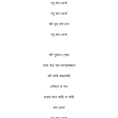
তবু মনে রেখো
তবু মনে রেখো
যদি দূরে যাই চলে
তবু মনে রেখো
যদি পুরাতন প্রেম
ঢাকা পড়ে যায় নবপ্রেমজালে
যদি থাকি কাছাকাছি
দেখিতে না পাও
ছায়ার মতন আছি না আছি
মনে রেখো