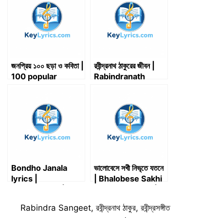
e
k
n
p
m
r
)
জনপ্রিয় ১০০ ছড়া ও কবিতা |
রবীন্দ্রনাথ ঠাকুরের জীবন |
100 popular
Rabindranath
rhymes and
Tagore Biography
poems
Bondho Janala
ভালোবেসে সখী নিভৃতে যতনে
lyrics |
| Bhalobese Sakhi
Shironamhin | বন্ধ
Nibhrite Jatane |
জানালা – শিরোনামহীন
Rabindrasangeet
Categories
Rabindra Sangeet
,
রবীন্দ্রনাথ ঠাকুর
,
রবীন্দ্রসঙ্গীত