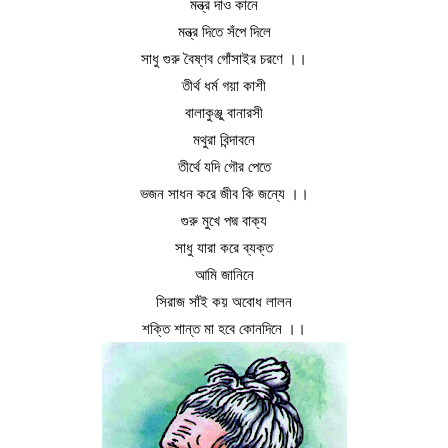
মন্ত্র দাও কানে
মন্ত্র দিতে সঁপে দিলে
সাধু গুরু বৈষ্ণব গোঁসাইর চরণে ।।
তীর্থ ধর্ম গয়া কাশী
বালাকুঞ্জু বানারসী
মথুরা বিন্দাবনে
তীর্থে যদি গৌর পেতে
ভজন সাধন করে জীব কি জন্যে ।।
গুরু মুখে পদ্ম বাক্য
সাধু যারা করে ব্যক্ত
আমি জানিনে
সিরাজ সাঁই কয় অবোধ লালন
শক্তি শান্ত মা হবে কোনদিনে ।।