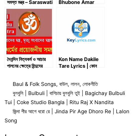
সমস্ত মন্ত্র – Saraswati
Bhubone Amar
Puja Mantra
Murshid Maulana
Lyrics | এই চৌদ্দ ভূবনে
আমার মুর্শিদ মাওলানা
দৈনন্দিন নিত্যকর্ম ও আচার
Kon Name Dakile
পালনের ক্ষেত্রে হিন্দুদের
Tare Lyrics | কোন
প্রয়োজনীয় মন্ত্রসমূহ | All
নামে ডাকিলে তারে – Lalon
Hindu Mantra
Sai
Categories
Baul & Folk Songs
,
বাউল
,
লালন
,
লোকগীতি
বুলবুলি | Bulbuli | বাগিচায় বুলবুলি তুই | Bagichay Bulbuli
Tui | Coke Studio Bangla | Ritu Raj X Nandita
জিন্দা পীর আগে ধরো রে | Jinda Pir Age Dhoro Re | Lalon
Song