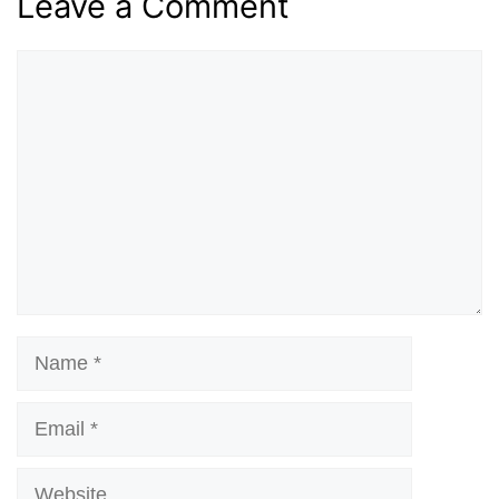
Leave a Comment
Comment
Name
Email
Website