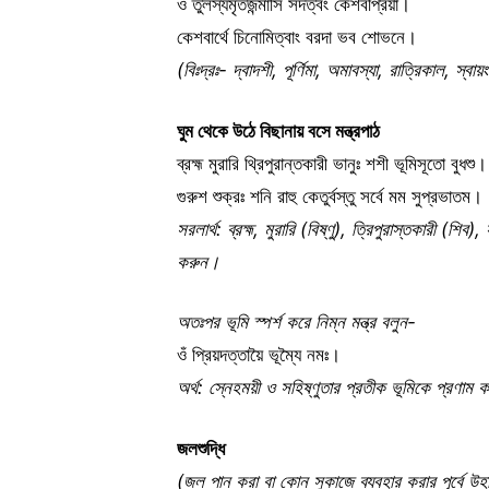
ওঁ তুলস্যমৃতজন্মাসি সদত্বং কেশবপ্রিয়া।
কেশবার্থে চিনোমিত্বাং বরদা ভব শোভনে।
(বিঃদ্রঃ- দ্বাদশী, পূর্ণিমা, অমাবস্যা, রাত্রিকাল, স
ঘুম
থেকে
উঠে
বিছানায়
বসে
মন্ত্রপাঠ
ব্রহ্ম মুরারি থ্রিপুরান্তকারী ভানুঃ শশী ভূমিসূতো বুধশু।
গুরুশ শুক্রঃ শনি রাহু কেতুর্বস্তু সর্বে মম সুপ্রভাতম।
সরলার্থ: ব্রহ্ম, মুরারি (বিষ্ণু), ত্রিপুরাস্তকারী (শিব),
করুন।
অতঃপর ভূমি স্পর্শ করে নিম্ন মন্ত্র বলুন-
ওঁ প্রিয়দত্তায়ৈ ভূম্যৈ নমঃ।
অর্থ: স্নেহময়ী ও সহিষ্ণুতার প্রতীক ভূমিকে প্রণাম 
জলশুদ্ধি
(জল পান করা বা কোন সুকাজে ব্যবহার করার পূর্বে উহা