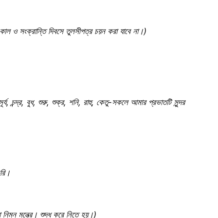
্বায়ংকাল ও সংক্রান্তি দিবসে তুলসীপত্র চয়ন করা যাবে না।)
 সূর্য, চন্দ্র, বুধ, শুরু, শুক্র, শনি, রাহু, কেতু-সকলে আমার প্রভাতটি সুন্দর
করি।
 নিম্ন মন্ত্রে। শুদ্ধ করে নিতে হয়।)