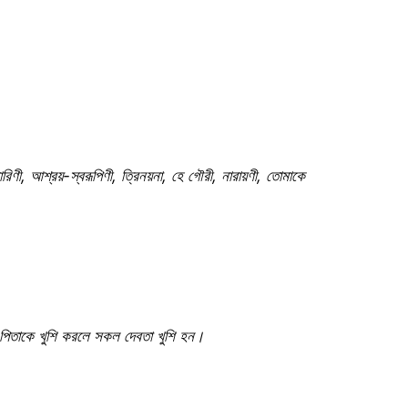
ানকারিণী, আশ্রয়-স্বরূপিণী, ত্রিনয়না, হে গৌরী, নারায়ণী, তোমাকে
যা। পিতাকে খুশি করলে সকল দেবতা খুশি হন।