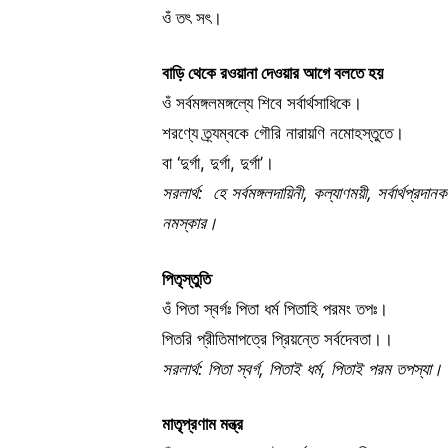
ওঁ তৎ সৎ।
বাড়ি
থেকে
রওয়ানা
দেওয়ার
আগে
বলতে
হয়
ওঁ সর্বমঙ্গলমঙ্গল্যে শিবে সর্বার্থসাধিকে।
শরণ্যে ত্র্যম্বকে গৌরি নারায়ণি নমোহস্তুতে।
বা ‘দুর্গা, দুর্গা, দুর্গা’।
সরলার্থ: হে সর্বমঙ্গলদায়িনী, কল্যাণময়ী, সর্বার্থপ্রদ
নমস্কার।
পিতৃস্তুতি
ওঁ পিতা স্বর্গঃ পিতা ধর্ম পিতাহি পরমং তপঃ।
পিতরি প্রীতিমাপত্রে প্রিয়ন্তে সর্বদেবতা।।
সরলার্থ: পিতা স্বর্গ, পিতাই ধর্ম, পিতাই পরম তপস্
মাতৃপ্রণাম
মন্ত্র