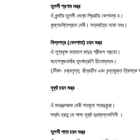
তুলসী
প্রণাম
মন্ত্র
ওঁ বৃন্দায়ৈ তুলসী দেব্যে প্রিয়ায়ৈ কেশবস্য চ।
কৃষ্ণভক্তিপ্রদে দেবী। সত্যবত্যৈ নমো নমঃ।
বিল্বপত্র (
বেলপাতা)
চয়ন
মন্ত্র
ওঁ পূণ্যবৃক্ষ মহাভাগ মাদুর শ্রীফল প্রভো।
মহেশপূজনার্থায় তৃৎপাত্রাণি চিনোম্যহম।
(
টিকা- চক্রশূন্য, ছিদ্রহীন এবং বৃন্তযুক্ত ত্রিপত্
দূর্ব্বা
চয়ন
মন্ত্র
ওঁ মহন্ত্রপরমা দেবী শতমূলা শতাঙ্কুরা।
সর্ব্বৎ হরতু মে পাপং দূর্ব্বা দুঃস্বপ্ননাশিনী ।
তুলসী
পাতা
চয়ন
মন্ত্র