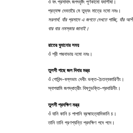
ওঁ যৎ প্রসাদাৎ জগৎদৃষ্টং পূর্ণকামো যদাশীষা।
প্রত্যক্ষ দেবতায়ৈ মে তুভ্যং মাত্রে নমো নমঃ।
সরলার্থ: যাঁর প্রসাদে এ জগতে দেখতে পাচ্ছি, যাঁর আশী
বার বার নমস্কার জানাই।
রাতের
ঘুমানোর
সময়
ওঁ শ্রী পদ্মনাভায় নমো নমঃ।
তুলসী
গাছে
জল
দিবার
মন্ত্র
ওঁ গোবিন্দ-বল্লভাং দেবীং ভক্ত-চৈতন্যকারিণীং।
স্নাপয়ামি জগদ্ধাত্রীং বিষ্ণুভক্তি-প্রদায়িনীং।
তুলসী
প্রদক্ষিণ
মন্ত্র
ওঁ যানি কানি চ পাপানি ব্রহ্মাহত্যাদিকানি চ।
তানি তানি প্রণশ্যন্তি প্রদক্ষিণ পদে পদে।