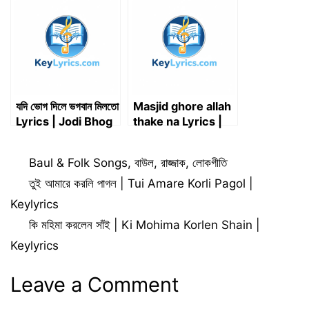
Begom X Mizan
Geche Jalem
Rahman | আল্লাহ, মেঘ
Hoiya Quran Pore
দে পানি দে | নূরের পুতুলা বাবা
Chandale Lyrics
মাওলানা
যদি ভোগ দিলে ভগবান মিলতো
Masjid ghore allah
Lyrics | Jodi Bhog
thake na Lyrics |
Dile Bhogoban
মসজিদ ঘরে আল্লাহ থাকে না
Milto Lyrics
Categories
Baul & Folk Songs
,
বাউল
,
রাজ্জাক
,
লোকগীতি
তুই আমারে করলি পাগল | Tui Amare Korli Pagol |
Keylyrics
কি মহিমা করলেন সাঁই | Ki Mohima Korlen Shain |
Keylyrics
Leave a Comment