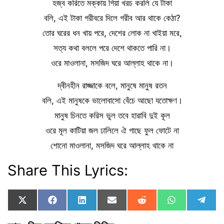
হজ্ব করিতে মক্কায় গিয়া খরচ করলি যে টাকা
বলি, এই টাকা গরীবরে দিলে গরীব আর থাকে কেঠা?
তোর ঘরের ধন খায় পরে, দেশের লোক না খাইয়া মরে,
সত্য কথা বললে পরে দেশে থাকতে পারি না।
ওরে মাওলানা, মসজিদ ঘরে আল্লাহ থাকে না।
দ্বীনহীন রাজ্জাকে বলে, মানুষে মানুষ রতন
বলি, এই মানুষকে ভালোবাসো বেঁচে আছো যতোক্ষণ।
মানুষ চিনতে করিস ভুল তবে হারাবি দুই কূল
ওরে মূল কাটিয়া জল ঢালিলে ঐ গাছে ফুল ফোটে না
শোনো মাওলানা, মসজিদ ঘরে আল্লাহ থাকে না
Share This Lyrics:
Share
Share
Share
Share
Share
Share
Shar
X
F
L
E
R
W
T
on
on
on
on
on
on
on
(
a
i
m
e
h
e
T
c
n
a
d
a
l