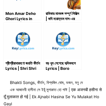
Mon Amar Deho
রাধিকার মানভঙ্গ সম্পূর্ণ লিরিক্স
Ghori Lyrics in
| কবি নরোত্তম দাস-এর
Bengali | মন আমার দেহ
পদাবলী
ঘড়ি – Abdur
Rahman Boyati
শ্রীশ্রীরাধারমণো জয়তি কীর্তন
বড় ধুম লেগেছে হৃদিকমলে
Lyrics | Shri Shri
Lyrics | Boro
RadhaRamana
Dhum Legeche
Jayati Kirtan
Hridikomole Lyrics
Categories
Bhakti Songs
,
কীর্তন
,
বিশ্বজিৎ ঘোষ
,
ভজন
,
মনু দে
Lyrics (রামদাস বাবাজী)
এক আজানবী হাসীনা সে ইয়ূঁ মুলাক়াত হো গাঈ | एक अजनबी हसीना से
यूँ मुलाकात हो गई | Ek Ajnabi Hasina Se Yu Mulakat Ho
Gayi