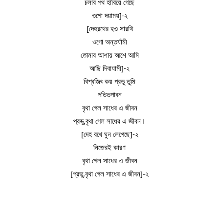
চলার পথ হারিয়ে গেছে
ওগো দয়াময়]-২
[দেহরথের হও সারথি
ওগো অন্তর্যামী
তোমার আশায় আশে আমি
আছি দিবাযামী]-২
বিশ্বজিৎ কয় প্রভু তুমি
পতিতপাবন
বৃথা গেল সাধের এ জীবন
প্রভু,বৃথা গেল সাধের এ জীবন।
[দেহ রথে ঘুন লেগেছে]-২
নিজেরই কারণ
বৃথা গেল সাধের এ জীবন
[প্রভু,বৃথা গেল সাধের এ জীবন]-২