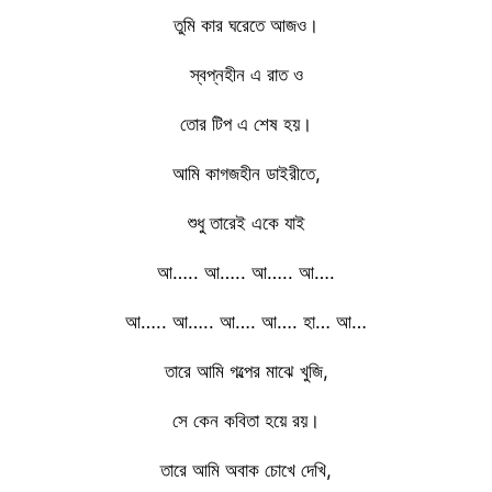
তুমি কার ঘরেতে আজও।
স্বপ্নহীন এ রাত ও
তোর টিপ এ শেষ হয়।
আমি কাগজহীন ডাইরীতে,
শুধু তারেই একে যাই
আ….. আ….. আ….. আ….
আ….. আ….. আ…. আ…. হা… আ…
তারে আমি গল্পের মাঝে খুজি,
সে কেন কবিতা হয়ে রয়।
তারে আমি অবাক চোখে দেখি,