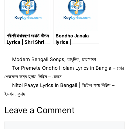
শ্রীশ্রীরাধারমণো জয়তি কীর্তন
Bondho Janala
Lyrics | Shri Shri
lyrics |
RadhaRamana
Shironamhin | বন্ধ
Jayati Kirtan
জানালা – শিরোনামহীন
Categories
Modern Bengali Songs
,
আধুনিক
,
ছারপোকা
Lyrics (রামদাস বাবাজী)
Tor Premete Ondho Holam Lyrics in Bangla – তোর
প্রেমেতে অন্ধ হলাম লিরিক্স – জেমস
Nitol Paaye Lyrics In Bengali | নিটোল পায়ে লিরিক্স –
ইমরান, ফুয়াদ
Leave a Comment
Comment