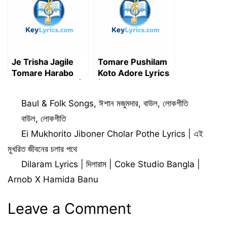
Je Trisha Jagile
Tomare Pushilam
Tomare Harabo
Koto Adore Lyrics
Lyrics in Bengali |
| তোমারে পুষিলাম কত আদরে
যে তৃষা জাগিলে তোমারে
– Ashik
Categories
Baul & Folk Songs
,
ঈশান মজুমদার
,
বাউল
,
লোকগীতি
হারাবো
Tags
বাউল
,
লোকগীতি
Ei Mukhorito Jiboner Cholar Pothe Lyrics | এই
মুখরিত জীবনের চলার পথে
Dilaram Lyrics | দিলারাম | Coke Studio Bangla |
Arnob X Hamida Banu
Leave a Comment