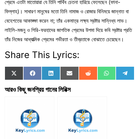
প্রেমে এতটা মাতোয়ারা যে তিনি পার্থিব চেতনা হারিয়ে ফেলেছেন (ফানা-
ফিল্লাহ)। সাধারণ মানুষের মতো তিনি নামাজ ও রোজার বিনিময়ে জান্নাত বা
বেহেশতের আকাঙ্ক্ষা করেন না; তাঁর একমাত্র লক্ষ্য স্রষ্টার সান্নিধ্য লাভ।
লাইলি-মজনু ও শিরি-ফরহাদের জাগতিক প্রেমের উপমা দিয়ে কবি স্রষ্টার প্রতি
তাঁর নিজের আধ্যাত্মিক প্রেমের গভীরতা ও তীব্রতাকে বোঝাতে চেয়েছেন।
Share This Lyrics:
Share
Share
Share
Share
Share
Share
Shar
X
F
L
E
R
W
T
on
on
on
on
on
on
on
(
a
i
m
e
h
e
T
c
n
a
d
a
l
আরও কিছু জনপ্রিয় গানের লিরিক্স
w
e
k
i
d
t
e
i
b
e
l
i
s
g
t
o
d
t
A
r
t
o
I
p
a
e
k
n
p
m
r
)