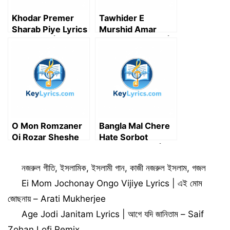
Khodar Premer
Tawhider E
Sharab Piye Lyrics
Murshid Amar
in Bengali | খোদার
Lyrics in Bengali |
প্রেমের শরাব পিয়ে লিরিক্স
তাওহিদেরই মুর্শিদ আমার
লিরিক্স
O Mon Romzaner
Bangla Mal Chere
Oi Rozar Sheshe
Hate Sorbot
Elo Khushir Eid
Niyechi Lyrics |
Lyrics (রমজানের ঐ
বাংলা মাল ছেড়ে হাতে শরবত
Categories
নজরুল গীতি
,
ইসলামিক
,
ইসলামী গান
,
কাজী নজরুল ইসলাম
,
গজল
রোজার শেষে এলো খুশির ঈদ
নিয়াছি
লিরিক্স)
Ei Mom Jochonay Ongo Vijiye Lyrics | এই মোম
জোছনায় – Arati Mukherjee
Age Jodi Janitam Lyrics | আগে যদি জানিতাম – Saif
Zohan Lofi Remix