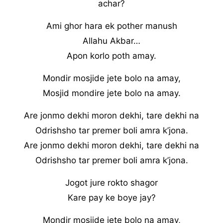
achar?
Ami ghor hara ek pother manush
Allahu Akbar…
Apon korlo poth amay.
Mondir mosjide jete bolo na amay,
Mosjid mondire jete bolo na amay.
Are jonmo dekhi moron dekhi, tare dekhi na
Odrishsho tar premer boli amra k’jona.
Are jonmo dekhi moron dekhi, tare dekhi na
Odrishsho tar premer boli amra k’jona.
Jogot jure rokto shagor
Kare pay ke boye jay?
Mondir mosjide jete bolo na amay,