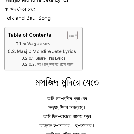
মসজিদ মন্দিরে যেতে
Folk and Baul Song
Table of Contents
মসজিদ মন্দিরে যেতে
Masjib Mondire Jete Lyrics
Share This Lyrics:
আরও কিছু জনপ্রিয় গানের লিরিক্স
মসজিদ মন্দিরে যেতে
আমি মন-মন্দিরে পূজা দেব
সত্যম্ শিবম্ অনন্তম্।
আমি দিল-কাবাতে নামাজ পড়ব
আল্লাহ হু-আকবর… হু-আকবর।