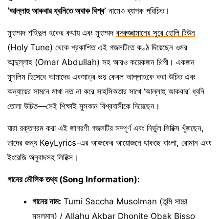
‘আল্লাহু আকবার ধ্বনিতে অবাক বিশ্ব’
নামেও ব্যাপক পরিচিত।
মুহাম্মদ শহিদুল হকের কথায় এবং মুহাম্মদ
বদরুজ্জামানের সুরে হোলি টিউন
(Holy Tune) থেকে প্রকাশিত এই গজলটিতে কণ্ঠ দিয়েছেন ওমর
আব্দুল্লাহ (Omar Abdullah) সহ আরও কয়েকজন শিল্পী। একজন
মুসলিম হিসেবে আমাদের একমাত্র ভয় কেবল আল্লাহকে করা উচিত এবং
অন্যায়ের সামনে মাথা নত না করে সাহসিকতার সাথে ‘আল্লাহু আকবার’ ধ্বনি
তোলা উচিত—সেই শিক্ষাই মুসকান বিশ্ববাসীকে দিয়েছেন।
যারা রক্তগরম করা এই জাগরণী গজলটির সম্পূর্ণ এবং নির্ভুল লিরিক্স খুঁজছেন,
তাদের জন্য KeyLyrics-এর আজকের আয়োজনে থাকছে বাংলা, রোমান এবং
ইংরেজি অনুবাদসহ লিরিক্স।
গানের মৌলিক তথ্য (Song Information):
গানের নাম:
Tumi Saccha Musolman (তুমি সাচ্চা
মুসলমান) / Allahu Akbar Dhonite Obak Bisso