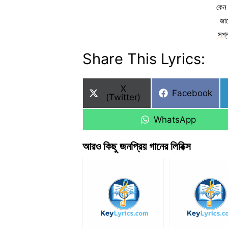
কেন 
জান
সপ্
Share This Lyrics:
Share
X
Share
Facebook
on
(Twitter)
on
Share
WhatsApp
on
আরও কিছু জনপ্রিয় গানের লিরিক্স