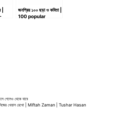
ন |
জনপ্রিয় ১০০ ছড়া ও কবিতা |
–
100 popular
ukh
rhymes and
poems
 গেলেও থেকে যাবে
নিজের খেয়াল রেখো | Miftah Zaman | Tushar Hasan