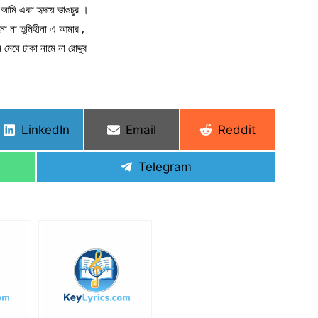
আমি একা হৃদয়ে ভাঙচুর ।
ো না তুমিহীনা এ আমার ,
ন মেঘে
 ঢাকা নামে না রোদ্দুর
Share
Share
Share
LinkedIn
Email
Reddit
on
on
on
Share
Telegram
on