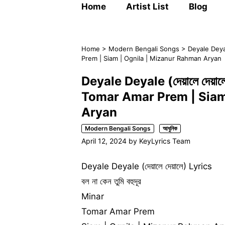
Home
Artist List
Blog
Home
>
Modern Bengali Songs
>
Deyale Deyale
Prem | Siam | Ognila | Mizanur Rahman Aryan
Deyale Deyale (দেয়ালে দেয়ালে) 
Tomar Amar Prem | Siam
Aryan
Modern Bengali Songs
আধুনিক
April 12, 2024
by
KeyLyrics Team
Deyale Deyale (দেয়ালে দেয়ালে) Lyrics
বল না কেন তুমি বহুদূর
Minar
Tomar Amar Prem