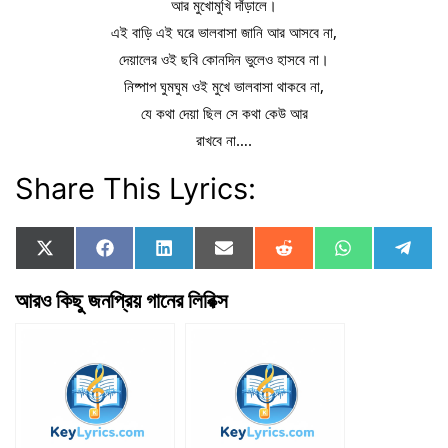
আর মুখোমুখি দাঁড়ালে।
এই বাড়ি এই ঘরে ভালবাসা জানি আর আসবে না,
দেয়ালের ওই ছবি কোনদিন ভুলেও হাসবে না।
নিষ্পাপ ঘুমঘুম ওই মুখে ভালবাসা থাকবে না,
যে কথা দেয়া ছিল সে কথা কেউ আর
রাখবে না….
Share This Lyrics:
Share
Share
Share
Share
Share
Share
Shar
X
F
L
E
R
W
T
on
on
on
on
on
on
on
(
a
i
m
e
h
e
T
c
n
a
d
a
l
আরও কিছু জনপ্রিয় গানের লিরিক্স
w
e
k
i
d
t
e
i
b
e
l
i
s
g
t
o
d
t
A
r
t
o
I
p
a
e
k
n
p
m
r
)