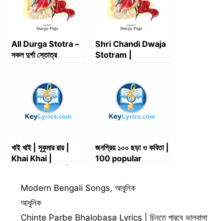
)
All Durga Stotra –
Shri Chandi Dwaja
সকল দুর্গা স্তোত্র
Stotram |
শ্রীচণ্ডীধ্বজস্তোত্রম্
খাই খাই | সুকুমার রায় |
জনপ্রিয় ১০০ ছড়া ও কবিতা |
Khai Khai |
100 popular
Sukumar Roy | Key
rhymes and
Lyrics
poems
Categories
Modern Bengali Songs
,
আধুনিক
Tags
আধুনিক
Chinte Parbe Bhalobasa Lyrics | চিনতে পারবে ভালবাসা