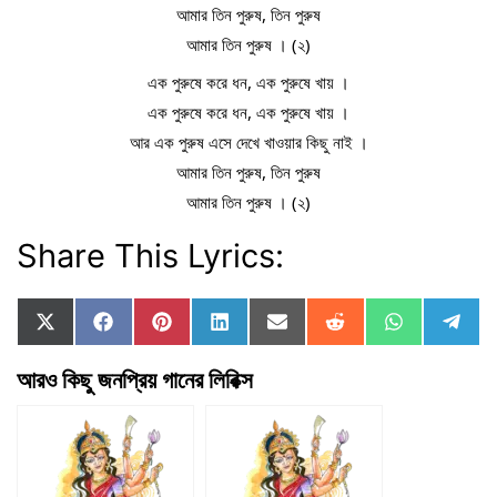
আমার তিন পুরুষ, তিন পুরুষ
আমার তিন পুরুষ । (২)
এক পুরুষে করে ধন, এক পুরুষে খায় ।
এক পুরুষে করে ধন, এক পুরুষে খায় ।
আর এক পুরুষ এসে দেখে খাওয়ার কিছু নাই ।
আমার তিন পুরুষ, তিন পুরুষ
আমার তিন পুরুষ । (২)
Share This Lyrics:
Share
Share
Share
Share
Share
Share
Share
Sha
X
F
P
L
E
R
W
T
on
on
on
on
on
on
on
on
(
a
i
i
m
e
h
e
T
c
n
n
a
d
a
l
আরও কিছু জনপ্রিয় গানের লিরিক্স
w
e
t
k
i
d
t
e
i
b
e
e
l
i
s
g
t
o
r
d
t
A
r
t
o
e
I
p
a
e
k
s
n
p
m
r
t