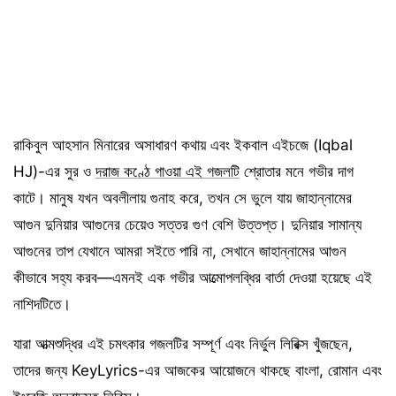
রাকিবুল আহসান মিনারের অসাধারণ কথায় এবং ইকবাল এইচজে (Iqbal
HJ)-এর সুর ও
দরাজ কণ্ঠে গাওয়া এই গজলটি
শ্রোতার মনে গভীর দাগ
কাটে। মানুষ যখন অবলীলায় গুনাহ করে, তখন সে ভুলে যায় জাহান্নামের
আগুন দুনিয়ার আগুনের চেয়েও সত্তর গুণ বেশি উত্তপ্ত। দুনিয়ার সামান্য
আগুনের তাপ যেখানে আমরা সইতে পারি না, সেখানে জাহান্নামের আগুন
কীভাবে সহ্য করব—এমনই এক গভীর আত্মোপলব্ধির বার্তা দেওয়া হয়েছে এই
নাশিদটিতে।
যারা আত্মশুদ্ধির এই চমৎকার গজলটির সম্পূর্ণ এবং নির্ভুল লিরিক্স খুঁজছেন,
তাদের জন্য KeyLyrics-এর আজকের আয়োজনে থাকছে বাংলা, রোমান এবং