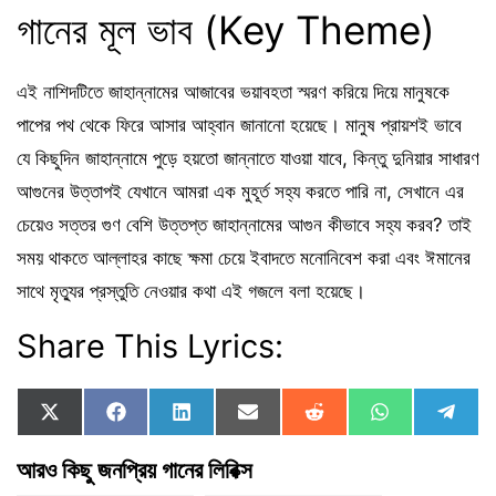
গানের মূল ভাব (Key Theme)
এই নাশিদটিতে জাহান্নামের আজাবের ভয়াবহতা স্মরণ করিয়ে দিয়ে মানুষকে
পাপের পথ থেকে ফিরে আসার আহ্বান জানানো হয়েছে। মানুষ প্রায়শই ভাবে
যে কিছুদিন জাহান্নামে পুড়ে হয়তো জান্নাতে যাওয়া যাবে, কিন্তু দুনিয়ার সাধারণ
আগুনের উত্তাপই যেখানে আমরা এক মুহূর্ত সহ্য করতে পারি না, সেখানে এর
চেয়েও সত্তর গুণ বেশি উত্তপ্ত জাহান্নামের আগুন কীভাবে সহ্য করব? তাই
সময় থাকতে আল্লাহর কাছে ক্ষমা চেয়ে ইবাদতে মনোনিবেশ করা এবং ঈমানের
সাথে মৃত্যুর প্রস্তুতি নেওয়ার কথা এই গজলে বলা হয়েছে।
Share This Lyrics:
Share
Share
Share
Share
Share
Share
Shar
X
F
L
E
R
W
T
on
on
on
on
on
on
on
(
a
i
m
e
h
e
T
c
n
a
d
a
l
আরও কিছু জনপ্রিয় গানের লিরিক্স
w
e
k
i
d
t
e
i
b
e
l
i
s
g