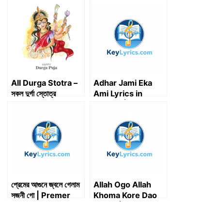
t
o
d
t
A
r
t
o
I
p
a
e
k
n
p
m
r
)
All Durga Stotra –
Adhar Jami Eka
সকল দুর্গা স্তোত্র
Ami Lyrics in
Bengali | আঁধার যামী একা
আমি লিরিক্স – Anup
Jalota
প্রেমের আগুনে জ্বলে গেলাম
Allah Ogo Allah
সজনী গো | Premer
Khoma Kore Dao
Agune Jole Gelam
Lyrics | আল্লাহ ওগো
Sojoni Go | Key
আল্লাহ ক্ষমা করে দাও লিরিক্স