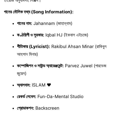
ইংরেজি অনুবাদসহ লিরিক্স।
গানের মৌলিক তথ্য (Song Information):
গানের নাম:
Jahannam (জাহান্নাম)
কণ্ঠশিল্পী ও সুরকার:
Iqbal HJ (ইকবাল এইচজে)
গীতিকার (Lyricist):
Rakibul Ahsan Minar (রাকিবুল
আহসান মিনার)
কম্পোজিশন ও সাউন্ড অ্যারেঞ্জমেন্ট:
Parvez Juwel (পারভেজ
জুয়েল)
অ্যালবাম:
ISLAM ❤️
রেকর্ড লেবেল:
Fun-Da-Mental Studio
প্রোডাকশন:
Backscreen