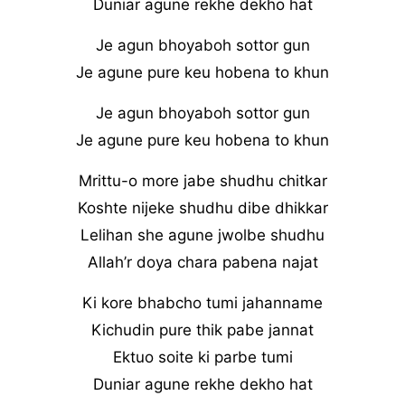
Duniar agune rekhe dekho hat
Je agun bhoyaboh sottor gun
Je agune pure keu hobena to khun
Je agun bhoyaboh sottor gun
Je agune pure keu hobena to khun
Mrittu-o more jabe shudhu chitkar
Koshte nijeke shudhu dibe dhikkar
Lelihan she agune jwolbe shudhu
Allah’r doya chara pabena najat
Ki kore bhabcho tumi jahanname
Kichudin pure thik pabe jannat
Ektuo soite ki parbe tumi
Duniar agune rekhe dekho hat