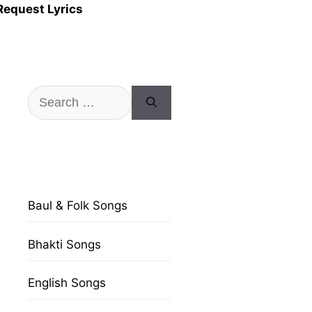
Request Lyrics
Search
for:
Baul & Folk Songs
Bhakti Songs
English Songs