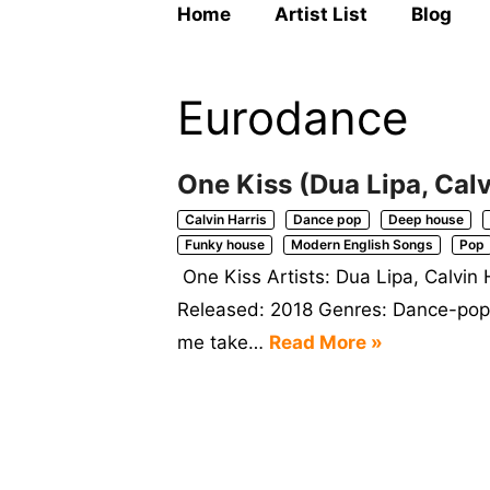
Home
Artist List
Blog
Eurodance
One Kiss (Dua Lipa, Calv
Calvin Harris
Dance pop
Deep house
Funky house
Modern English Songs
Pop
One Kiss Artists: Dua Lipa, Calvin
Released: 2018 Genres: Dance-pop
me take…
Read More »