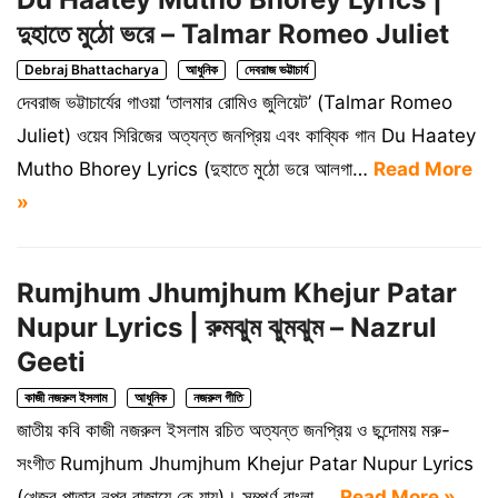
দুহাতে মুঠো ভরে – Talmar Romeo Juliet
Debraj Bhattacharya
আধুনিক
দেবরাজ ভট্টাচার্য
দেবরাজ ভট্টাচার্যের গাওয়া ‘তালমার রোমিও জুলিয়েট’ (Talmar Romeo
Juliet) ওয়েব সিরিজের অত্যন্ত জনপ্রিয় এবং কাব্যিক গান Du Haatey
Mutho Bhorey Lyrics (দুহাতে মুঠো ভরে আলগা…
Read More
»
Rumjhum Jhumjhum Khejur Patar
Nupur Lyrics | রুমঝুম ঝুমঝুম – Nazrul
Geeti
কাজী নজরুল ইসলাম
আধুনিক
নজরুল গীতি
জাতীয় কবি কাজী নজরুল ইসলাম রচিত অত্যন্ত জনপ্রিয় ও ছন্দোময় মরু-
সংগীত Rumjhum Jhumjhum Khejur Patar Nupur Lyrics
(খেজুর পাতার নুপুর বাজায়ে কে যায়)। সম্পূর্ণ বাংলা,…
Read More »