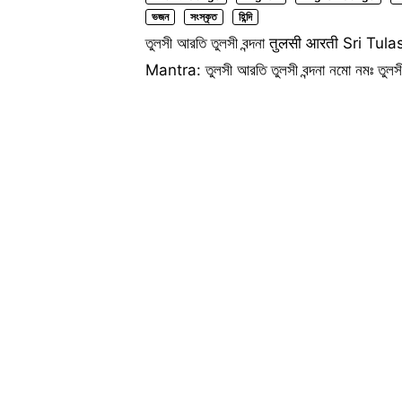
ভজন
সংস্কৃত
হিন্দি
তুলসী আরতি তুলসী বন্দনা तुलसी आरती Sri 
Mantra: তুলসী আরতি তুলসী বন্দনা নমো নমঃ তুলসী 