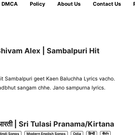
DMCA
Policy
About Us
Contact Us
Shivam Alex | Sambalpuri Hit
it Sambalpuri geet Kaen Baluchha Lyrics vacho.
adbhut sangam chhe. Jano sampurna lyrics.
तुलसी आरती | Sri Tulasi Pranama/Kirtana
Hindi Songs
Modern English Songs
Odia
हिन्दी
কীর্তন