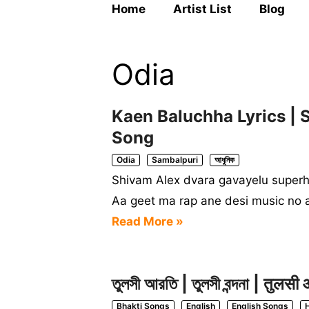
Home
Artist List
Blog
Odia
Kaen Baluchha Lyrics | 
Song
Odia
Sambalpuri
আধুনিক
Shivam Alex dvara gavayelu superh
Aa geet ma rap ane desi music no 
Read More »
তুলসী আরতি | তুলসী বন্দনা | 
Bhakti Songs
English
English Songs