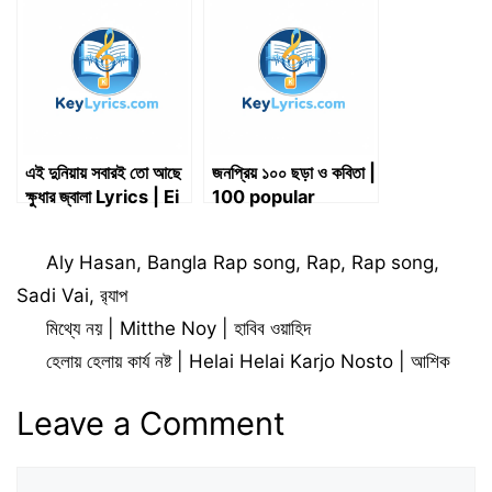
পরিস্থিতি)
Dekhte Ho Kya |
Lyrics
এই দুনিয়ায় সবারই তো আছে
জনপ্রিয় ১০০ ছড়া ও কবিতা |
ক্ষুধার জ্বালা Lyrics | Ei
100 popular
Duniay Sabari To
rhymes and
Ache Khudhar
poems
Categories
Aly Hasan
,
Bangla Rap song
,
Rap
,
Rap song
,
Jwala Lyrics
Sadi Vai
,
র‌্যাপ
মিথ্যে নয় | Mitthe Noy | হাবিব ওয়াহিদ
হেলায় হেলায় কার্য নষ্ট | Helai Helai Karjo Nosto | আশিক
Leave a Comment
Comment