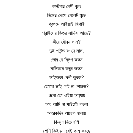
কাস্টমার বেশী বুঝে
নিজের দোষে পেলেট মুছে
প্রথমে আইয়াই জিগাই
প্রাইসের ভিতর সার্ভিস আছে?
কীরে যৌবন লাল?
দুই পাউন্ড রং দে লাল,
তোর যে স্লিপ করুম
মালিকরে কদ্দুর ভরুম
আইজকা বেশী ভুরুম?
তোগো ভাই পেট না শোরুম?
ওগো তো খাইয়া অন্যায়
আর আমি না খাইয়াই করুম
আরেকদিন আরেক হালায়
কিন্না নিচে রশি
রশশি কিইন্না যেই কাম করছে