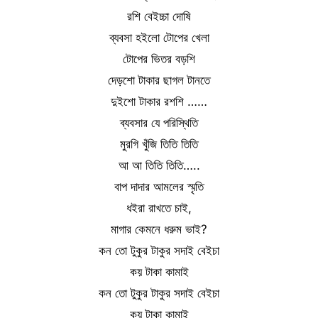
রশি বেইচ্চা দোষি
ব্যবসা হইলো টোপের খেলা
টোপের ভিতর বড়শি
দেড়শো টাকার ছাগল টানতে
দুইশো টাকার রশশি ……
ব্যবসার যে পরিস্থিতি
মুরগি খুঁজি তিতি তিতি
আ আ তিতি তিতি…..
বাপ দাদার আমলের স্মৃতি
ধইরা রাখতে চাই,
মাগার কেমনে ধরুম ভাই?
কন তো টুকুর টাকুর সদাই বেইচা
কয় টাকা কামাই
কন তো টুকুর টাকুর সদাই বেইচা
কয় টাকা কামাই