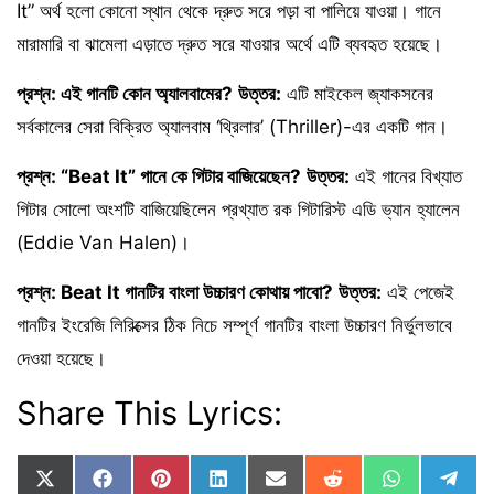
It” অর্থ হলো কোনো স্থান থেকে দ্রুত সরে পড়া বা পালিয়ে যাওয়া। গানে
মারামারি বা ঝামেলা এড়াতে দ্রুত সরে যাওয়ার অর্থে এটি ব্যবহৃত হয়েছে।
প্রশ্ন: এই গানটি কোন অ্যালবামের?
উত্তর:
এটি মাইকেল জ্যাকসনের
সর্বকালের সেরা বিক্রিত অ্যালবাম ‘থ্রিলার’ (Thriller)-এর একটি গান।
প্রশ্ন: “Beat It” গানে কে গিটার বাজিয়েছেন?
উত্তর:
এই গানের বিখ্যাত
গিটার সোলো অংশটি বাজিয়েছিলেন প্রখ্যাত রক গিটারিস্ট এডি ভ্যান হ্যালেন
(Eddie Van Halen)।
প্রশ্ন: Beat It গানটির বাংলা উচ্চারণ কোথায় পাবো?
উত্তর:
এই পেজেই
গানটির ইংরেজি লিরিক্সের ঠিক নিচে সম্পূর্ণ গানটির বাংলা উচ্চারণ নির্ভুলভাবে
দেওয়া হয়েছে।
Share This Lyrics:
Share
Share
Share
Share
Share
Share
Share
Sha
X
F
P
L
E
R
W
T