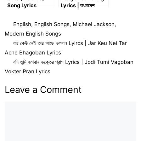
Song Lyrics
Lyrics | বাংলাদেশ
Lyrics | The
concert for
Categories
English
,
English Songs
,
Michael Jackson
,
Bangladesh 1971
Lyrics
Modern English Songs
যার কেউ নেই তার আছে ভগবান Lyircs | Jar Keu Nei Tar
Ache Bhagoban Lyrics
যদি তুমি ভগবান ভক্তের প্রাণ Lyrics | Jodi Tumi Vagoban
Vokter Pran Lyrics
Leave a Comment
Comment