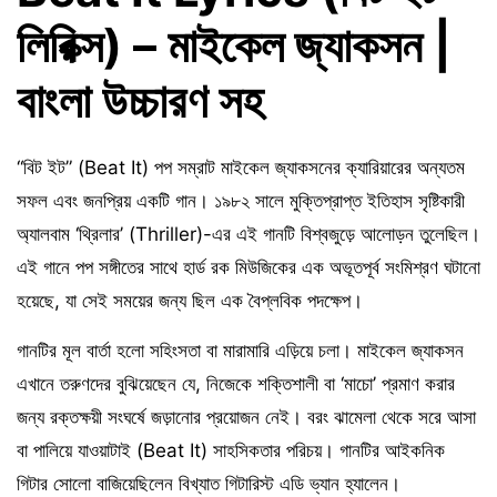
লিরিক্স) – মাইকেল জ্যাকসন |
বাংলা উচ্চারণ সহ
“বিট ইট” (Beat It) পপ সম্রাট মাইকেল জ্যাকসনের ক্যারিয়ারের অন্যতম
সফল এবং জনপ্রিয় একটি গান। ১৯৮২ সালে মুক্তিপ্রাপ্ত ইতিহাস সৃষ্টিকারী
অ্যালবাম ‘থ্রিলার’ (Thriller)-এর এই গানটি বিশ্বজুড়ে আলোড়ন তুলেছিল।
এই গানে পপ সঙ্গীতের সাথে হার্ড রক মিউজিকের এক অভূতপূর্ব সংমিশ্রণ ঘটানো
হয়েছে, যা সেই সময়ের জন্য ছিল এক বৈপ্লবিক পদক্ষেপ।
গানটির মূল বার্তা হলো সহিংসতা বা মারামারি এড়িয়ে চলা। মাইকেল জ্যাকসন
এখানে তরুণদের বুঝিয়েছেন যে, নিজেকে শক্তিশালী বা ‘মাচো’ প্রমাণ করার
জন্য রক্তক্ষয়ী সংঘর্ষে জড়ানোর প্রয়োজন নেই। বরং ঝামেলা থেকে সরে আসা
বা পালিয়ে যাওয়াটাই (Beat It) সাহসিকতার পরিচয়। গানটির আইকনিক
গিটার সোলো বাজিয়েছিলেন বিখ্যাত গিটারিস্ট এডি ভ্যান হ্যালেন।