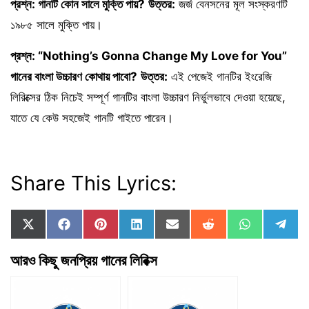
প্রশ্ন: গানটি কোন সালে মুক্তি পায়?
উত্তর:
জর্জ বেনসনের মূল সংস্করণটি
১৯৮৫ সালে মুক্তি পায়।
প্রশ্ন: “Nothing’s Gonna Change My Love for You”
গানের বাংলা উচ্চারণ কোথায় পাবো?
উত্তর:
এই পেজেই গানটির ইংরেজি
লিরিক্সের ঠিক নিচেই সম্পূর্ণ গানটির বাংলা উচ্চারণ নির্ভুলভাবে দেওয়া হয়েছে,
যাতে যে কেউ সহজেই গানটি গাইতে পারেন।
Share This Lyrics:
Share
Share
Share
Share
Share
Share
Share
Sha
X
F
P
L
E
R
W
T
on
on
on
on
on
on
on
on
(
a
i
i
m
e
h
e
T
c
n
n
a
d
a
l
আরও কিছু জনপ্রিয় গানের লিরিক্স
w
e
t
k
i
d
t
e
i
b
e
e
l
i
s
g
t
o
r
d
t
A
r
t
o
e
I
p
a