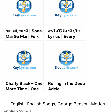
e
k
s
n
p
m
r
t
)
সোনা মাই গো মাই | Sona
এভরি নাইট ইন মাই ড্রীম্‌স
Mai Go Mai | Folk
Lyrics | Every
Song
Night In My
Dreams Lyrics
Charly Black – One
Rolling in the Deep
More Time | One
Adele
More Time lyrics
Categories
English
,
English Songs
,
George Benson
,
Modern
English Songs