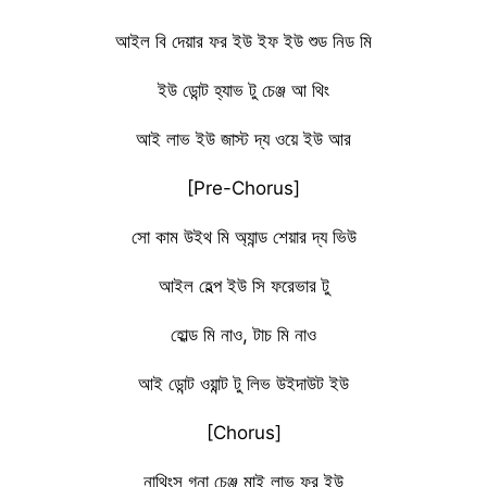
আইল বি দেয়ার ফর ইউ ইফ ইউ শুড নিড মি
ইউ ডোন্ট হ্যাভ টু চেঞ্জ আ থিং
আই লাভ ইউ জাস্ট দ্য ওয়ে ইউ আর
[Pre-Chorus]
সো কাম উইথ মি অ্যান্ড শেয়ার দ্য ভিউ
আইল হেল্প ইউ সি ফরেভার টু
হোল্ড মি নাও, টাচ মি নাও
আই ডোন্ট ওয়ান্ট টু লিভ উইদাউট ইউ
[Chorus]
নাথিংস গনা চেঞ্জ মাই লাভ ফর ইউ