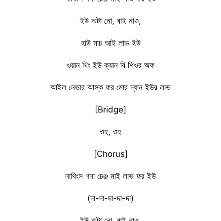
ইউ অটা নো, বাই নাও,
হাউ মাচ আই লাভ ইউ
ওয়ান থিং ইউ ক্যান বি শিওর অফ
আইল নেভার আস্ক ফর মোর দ্যান ইউর লাভ
[Bridge]
ওহ, ওহ
[Chorus]
নাথিংস গনা চেঞ্জ মাই লাভ ফর ইউ
(দা-দা-দা-দা-দা)
ইউ অটা নো, বাই নাও,