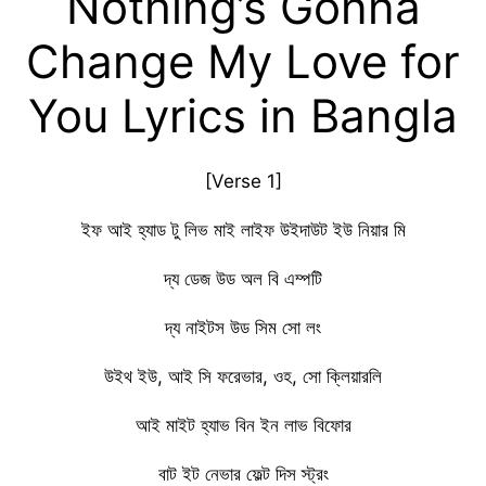
Nothing’s Gonna
Change My Love for
You Lyrics in Bangla
[Verse 1]
ইফ আই হ্যাড টু লিভ মাই লাইফ উইদাউট ইউ নিয়ার মি
দ্য ডেজ উড অল বি এম্পটি
দ্য নাইটস উড সিম সো লং
উইথ ইউ, আই সি ফরেভার, ওহ, সো ক্লিয়ারলি
আই মাইট হ্যাভ বিন ইন লাভ বিফোর
বাট ইট নেভার ফেল্ট দিস স্ট্রং