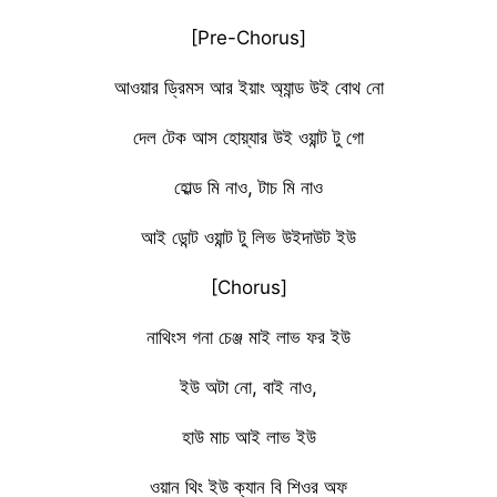
[Pre-Chorus]
আওয়ার ড্রিমস আর ইয়াং অ্যান্ড উই বোথ নো
দেল টেক আস হোয়্যার উই ওয়ান্ট টু গো
হোল্ড মি নাও, টাচ মি নাও
আই ডোন্ট ওয়ান্ট টু লিভ উইদাউট ইউ
[Chorus]
নাথিংস গনা চেঞ্জ মাই লাভ ফর ইউ
ইউ অটা নো, বাই নাও,
হাউ মাচ আই লাভ ইউ
ওয়ান থিং ইউ ক্যান বি শিওর অফ