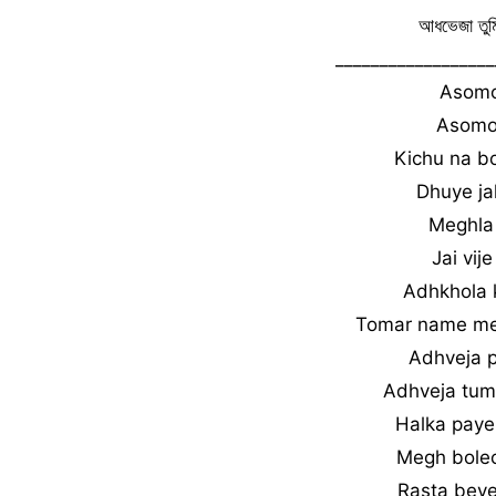
আধভেজা তু
__________________
Asomoy
Asomoy
Kichu na bo
Dhuye ja
Meghla 
Jai vij
Adhkhola k
Tomar name meg
Adhveja p
Adhveja tumi
Halka paye
Megh bolec
Rasta beye