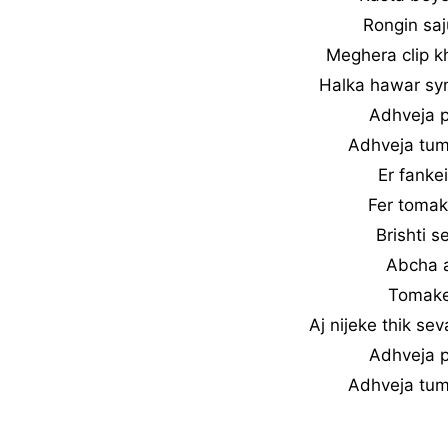
Rongin saj
Meghera clip k
Halka hawar sym
Adhveja p
Adhveja tum
Er fanke
Fer tomak
Brishti s
Abcha a
Tomake 
Aj nijeke thik sev
Adhveja p
Adhveja tum