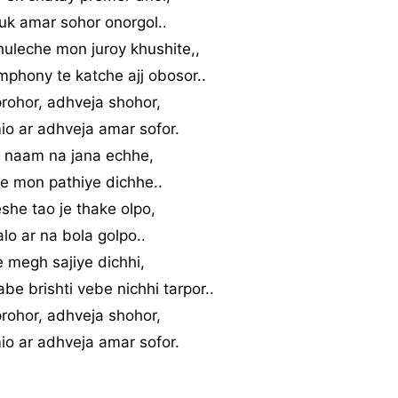
uk amar sohor onorgol..
huleche mon juroy khushite,,
phony te katche ajj obosor..
rohor, adhveja shohor,
io ar adhveja amar sofor.
i naam na jana echhe,
e mon pathiye dichhe..
eshe tao je thake olpo,
lo ar na bola golpo..
megh sajiye dichhi,
abe brishti vebe nichhi tarpor..
rohor, adhveja shohor,
io ar adhveja amar sofor.