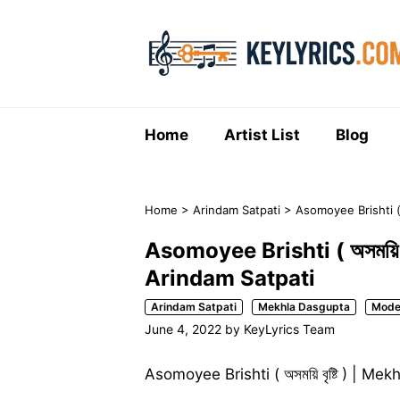
Skip
to
content
Home
Artist List
Blog
Home
>
Arindam Satpati
>
Asomoyee Brishti ( 
Asomoyee Brishti ( অসময়ি ব
Arindam Satpati
Arindam Satpati
Mekhla Dasgupta
Mode
June 4, 2022
by
KeyLyrics Team
Asomoyee Brishti ( অসময়ি বৃষ্টি ) | 