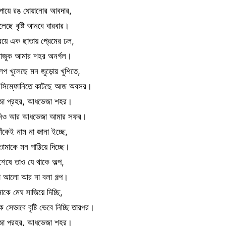
পায়ে রঙ ধোয়ানোর আবদার,
লেছে বৃষ্টি আনবে বারবার।
বেয়ে এক ছাতায় প্রেমের ঢল,
সাজুক আমার শহর অনর্গল।
লিপ খুলেছে মন জুড়োয় খুশিতে,
য় সিম্ফোনিতে কাটছে আজ অবসর।
া প্রহর, আধভেজা শহর।
মিও আর আধভেজা আমার সফর।
ঁকেই নাম না জানা ইচ্ছে,
োমাকে মন পাঠিয়ে দিচ্ছে।
টি শেষে তাও যে থাকে অল্প,
 আলো আর না বলা গল্প।
াকে মেঘ সাজিয়ে দিচ্ছি,
সেভাবে বৃষ্টি ভেবে নিচ্ছি তারপর।
া প্রহর, আধভেজা শহর।