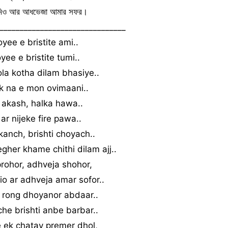
মিও আর আধভেজা আমার সফর।
_______________________________
ee e bristite ami..
ee e bristite tumi..
la kotha dilam bhasiye..
k na e mon ovimaani..
akash, halka hawa..
e ar nijeke fire pawa..
anch, brishti choyach..
her khame chithi dilam ajj..
rohor, adhveja shohor,
o ar adhveja amar sofor..
 rong dhoyanor abdaar..
he brishti anbe barbar..
 ek chatay premer dhol,