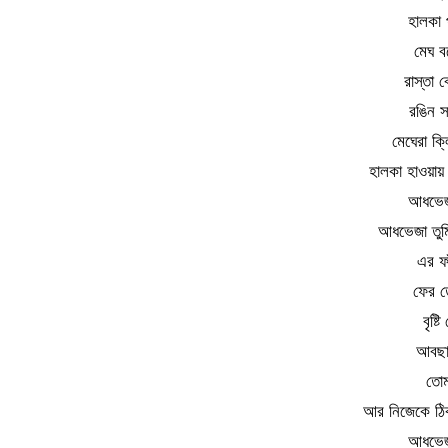
হালকা 
মেঘ ব
রাস্তা 
রঙিন 
মেঘেরা ক্
হালকা হাওয়া
আধভেজ
আধভেজা তু
এর ফা
ফের ত
বৃষ্
আবছা
তোম
আর নিজেকে ঠিক 
আধভেজ