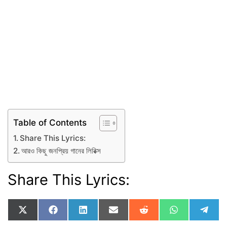
Table of Contents
Share This Lyrics:
আরও কিছু জনপ্রিয় গানের লিরিক্স
Share This Lyrics:
Share
Share
Share
Share
Share
Share
Shar
X
F
L
E
R
W
T
on
on
on
on
on
on
on
(
a
i
m
e
h
e