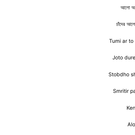
আলো আল
চাঁদের আল
Tumi ar to
Joto dur
Stobdho s
Smritir 
Ken
Al