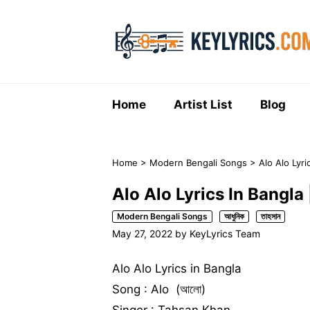
Skip
to
content
Home
Artist List
Blog
Home
>
Modern Bengali Songs
>
Alo Alo Lyric
Alo Alo Lyrics In Bangla | 
Modern Bengali Songs
আধুনিক
তাহসান
May 27, 2022
by
KeyLyrics Team
Alo Alo Lyrics in Bangla
Song : Alo (আলো)
Singer : Tahsan Khan