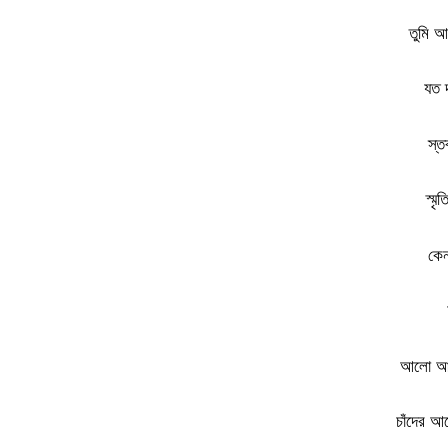
তুমি আ
যত 
স্ত
স্মৃ
কে
আলো আল
চাঁদের আ