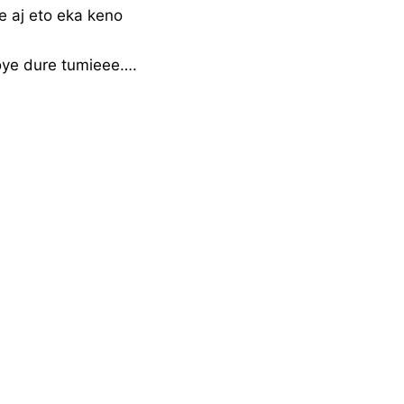
e aj eto eka keno
oye dure tumieee….