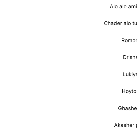
Alo alo am
Chader alo t
Romont
Drish
Lukiy
Hoyto
Ghashe
Akasher 