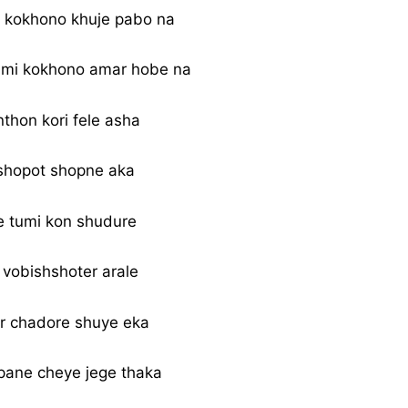
i kokhono khuje pabo na
umi kokhono amar hobe na
hon kori fele asha
shopot shopne aka
e tumi kon shudure
 vobishshoter arale
r chadore shuye eka
pane cheye jege thaka