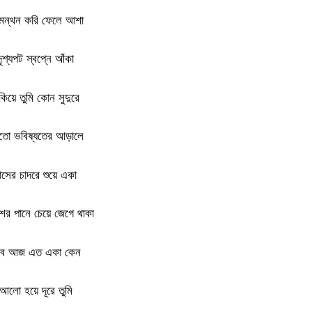
মন্থন করি ফেলে আশা
দৃশ্যপট স্বপ্নে আঁকা
কিয়ে তুমি কোন সুদুরে
তো ভবিষ্যতের আড়ালে
াসের চাদরে শুয়ে একা
র পানে চেয়ে জেগে থাকা
বে আজ এত একা কেন
আলো হয়ে দূরে তুমি