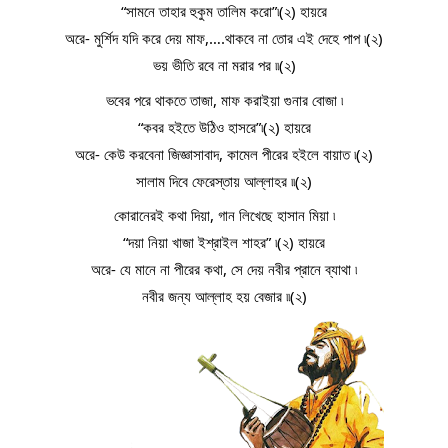
“সামনে তাহার হুকুম তালিম করো”৷(২) হায়রে
অরে- মুর্শিদ যদি করে দেয় মাফ,….থাকবে না তোর এই দেহে পাপ ৷(২)
ভয় ভীতি রবে না মরার পর ৷৷(২)
ভবের পরে থাকতে তাজা, মাফ করাইয়া গুনার বোজা ৷
“কবর হইতে উঠিও হাসরে”৷(২) হায়রে
অরে- কেউ করবেনা জিজ্ঞাসাবাদ, কামেল পীরের হইলে বায়াত ৷(২)
সালাম দিবে ফেরেস্তায় আল্লাহর ৷৷(২)
কোরানেরই কথা দিয়া, গান লিখেছে হাসান মিয়া ৷
“দয়া নিয়া খাজা ইশ্রাইল শাহর” ৷(২) হায়রে
অরে- যে মানে না পীরের কথা, সে দেয় নবীর প্রানে ব্যাথা ৷
নবীর জন্য আল্লাহ হয় বেজার ৷৷(২)