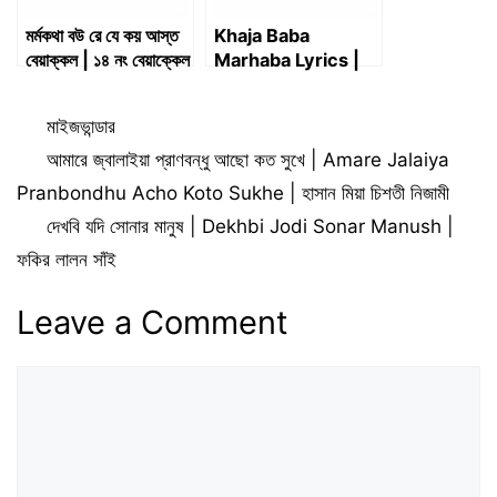
মর্মকথা বউ রে যে কয় আস্ত
Khaja Baba
বেয়াক্কল | ১৪ নং বেয়াক্কেল
Marhaba Lyrics |
| MormoKotha Bou
খাজা বাবা মারহাবা –
Re Je Koy Asto
Momtaz
Categories
মাইজভান্ডার
Beyakkol | 14 No
Beyakkol
আমারে জ্বালাইয়া প্রাণবন্ধু আছো কত সুখে | Amare Jalaiya
Pranbondhu Acho Koto Sukhe | হাসান মিয়া চিশতী নিজামী
দেখবি যদি সোনার মানুষ | Dekhbi Jodi Sonar Manush |
ফকির লালন সাঁই
Leave a Comment
Comment