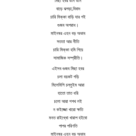
মিছা হবর উনি উনি
বাড়ে ঝগড়া,বিবাদ
চারি মিক্কা বাড়ি যার গই
গুজব অপরাধ।
মাইনষর এহন বড় অভাব
সততা আর নীতি
চারি মিক্কা হমি গিয়ে
সামাজিক সম্প্রীতি।
এইসব গুজব মিছা হবর
চলা বয়কট গড়ি
মিলেমিশি চল্লুইম আরা
হাতো তাত ধরি
চলো আরা শপথ লই
ন কইজ্জো খারো ক্ষতি
মনত রাইখ্খো খারাপ হইবো
পাপর পরিণতি
মাইনষর এহন বড় অভাব