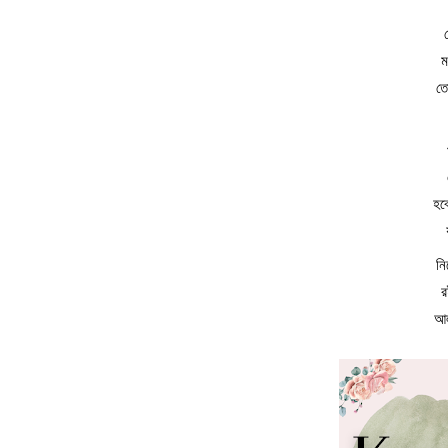
ম
ত
হবে
নি
আল