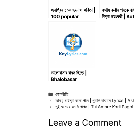
জনপ্রিয় ১০০ ছড়া ও কবিতা |
কথায় কথায় পরকে বলি
100 popular
বিদ্যা ভয়ংকরী | K
rhymes and
Kothay Porke 
poems
Alpo Bidya
Voyonkori | 
Lyrics
ভালোবাসার বাধন ছিড়ে |
Bhalobasar
Badhon Chire | চাঁন
মিয়া সরকার
Categories
লোকগীতি
আষাঢ় মাইস্যা ভাসা পানি | পুবালি বাতাসে Lyri
তুই আমারে করলি পাগল | Tui Amare Korli Pagol
Leave a Comment