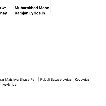
 অল্প
Mubarakbad Mahe
othay
Ramjan Lyrics in
Boli
Bengali | মোবারকবাদ
মাহে রমজান লিরিক্স
Key
cs | Ashar Maishya Bhasa Pani | Pubuli Batase Lyrics | KeyLyrics
 | Keylyrics