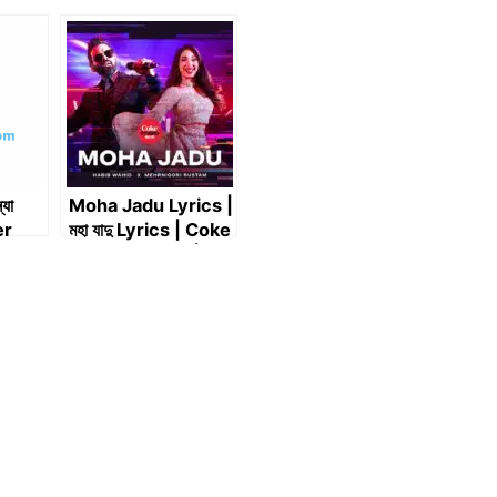
্যা
Moha Jadu Lyrics |
er
মহা যাদু Lyrics | Coke
Studio Bangla |
 Bari
Habib Wahid X
Mehrnigori
Rustam