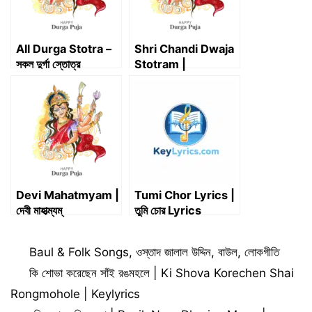
All Durga Stotra –
Shri Chandi Dwaja
সকল দুর্গা স্তোত্র
Stotram |
শ্রীচণ্ডীধ্বজস্তোত্রম্
Devi Mahatmyam |
Tumi Chor Lyrics |
দেবী মাহাত্ম্যম্
তুমি চোর Lyrics
Categories
Baul & Folk Songs
,
ওস্তাদ জালাল উদ্দিন
,
বাউল
,
লোকগীতি
কি শোভা করেছেন সাঁই রঙমহলে | Ki Shova Korechen Shai
Rongmohole | Keylyrics