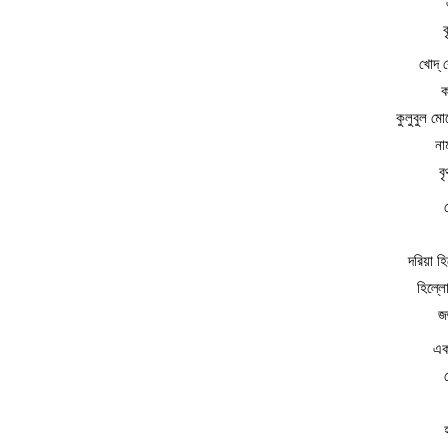
খোদ্
ক
কুলুবুল ম
না
ব
দরিয়া হি
হিল্ল
জ
এক