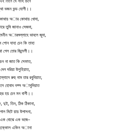
এই তিনে যে নাহি চিনে
বৃথা ভজন ভন্ড যোগী।।
 কোথায় অার কোথায় খোদা,
ারে তুমি জানাও সেজদা,
োমেনীন অারশুল্লাহে ভাবলে জুদা,
ম শোন যাহা চেন কি তাহা
ৃথা গেল তোর জিন্দেগী।।
চেন না জাত কি সেফাত,
দেল দরিয়া উলুহিয়াত,
ল্লোলে রুহু নাম তার রবুবিয়াত,
োলে হোবাব নফ্স অাবুদিয়াত
হুর হয় চেন মন বাগী।।
, দুই, তিন, ঠিক ঠিকানা,
গোল মিটে য়ায় উপাসনা,
এক বোঝে এক ভজে–
হক্কোল একিন অানা