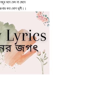
নছুর ভনে ভেদ না জেনে
ারংবার কত ভোগ ভুগী।।