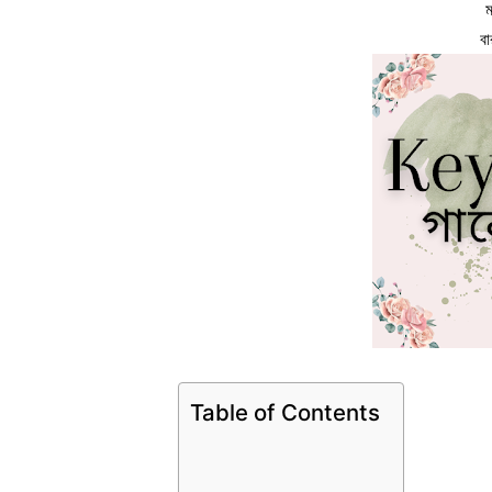
ম
ব
Table of Contents