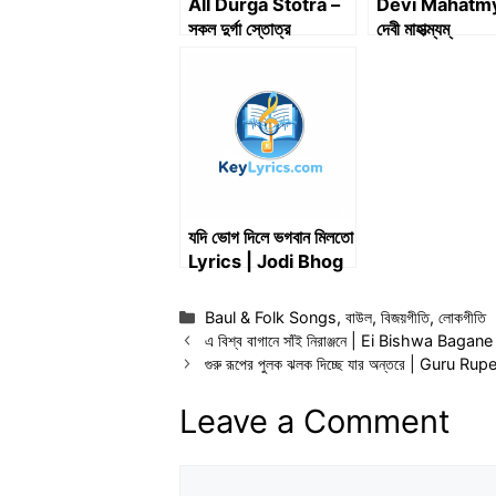
All Durga Stotra –
Devi Mahatm
সকল দুর্গা স্তোত্র
দেবী মাহাত্ম্যম্
যদি ভোগ দিলে ভগবান মিলতো
Lyrics | Jodi Bhog
Dile Bhogoban
Milto Lyrics
Categories
Baul & Folk Songs
,
বাউল
,
বিজয়গীতি
,
লোকগীতি
এ বিশ্ব বাগানে সাঁই নিরাঞ্জনে | Ei Bishwa Bagane
গুরু রূপের পুলক ঝলক দিচ্ছে যার অন্তরে | Gur
Leave a Comment
Comment