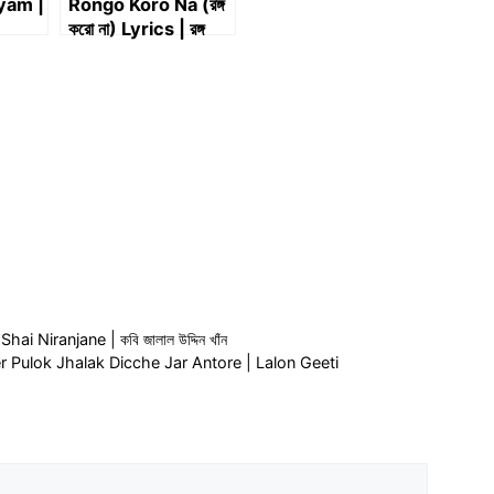
yam |
Rongo Koro Na (রঙ্গ
করো না) Lyrics | রঙ্গ
করো না Lyrics –
Ankita
Bhattacharyya
 Shai Niranjane | কবি জালাল উদ্দিন খাঁন
u Ruper Pulok Jhalak Dicche Jar Antore | Lalon Geeti