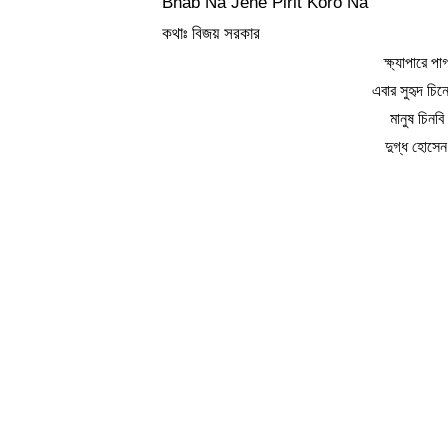
Bhab Na Jene Pirit Koro Na
কথাঃ বিজয় সরকার
ক্ষ্যাপারে 
এবার সুহৃদ চ
মানুষ চিনবি
দুগ্ধ হোসেন