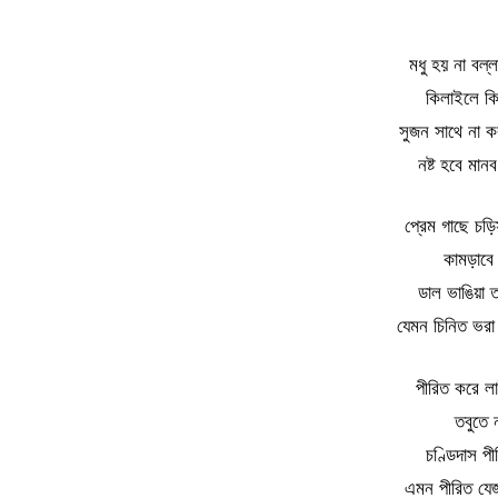
মধু হয় না বল্
কিলাইলে কি
সুজন সাথে না ক
নষ্ট হবে মা
প্রেম গাছে চড়
কামড়াবে 
ডাল ভাঙিয়া 
যেমন চিনিত ভর
পীরিত করে লা
তবুতে 
চণ্ডিদাস প
এমন পীরিত যে