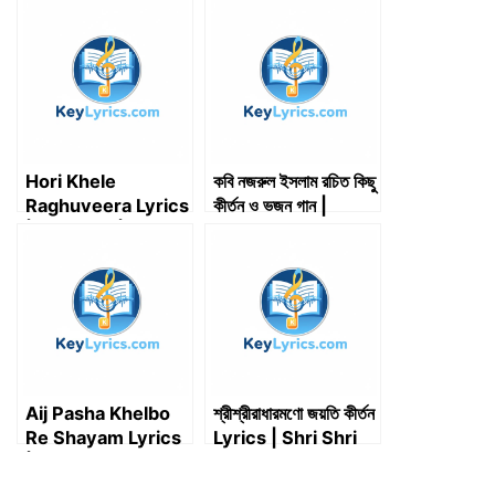
t
o
d
t
A
r
t
o
I
p
a
e
k
n
p
m
r
)
Hori Khele
কবি নজরুল ইসলাম রচিত কিছু
Raghuveera Lyrics
কীর্তন ও ভজন গান |
| Baghban |
Bhajan and Kirton
Amitabh
Song writen by
Bachchan, Hema
Najrul Islam
Malini
Aij Pasha Khelbo
শ্রীশ্রীরাধারমণো জয়তি কীর্তন
Re Shayam Lyrics
Lyrics | Shri Shri
| আইজ পাশা খেলবো রে শ্যাম
RadhaRamana
Jayati Kirtan