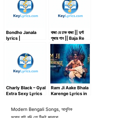
e
k
n
p
m
r
)
Bondho Janala
বাজা রে ঢাক বাজা || দুর্গা
lyrics |
পূজার গান || Baja Re
Shironamhin | বন্ধ
Dhak Baja || দুর্গা
জানালা – শিরোনামহীন
পুজোর গান || Durga
Puja Song
Charly Black – Gyal
Ram Ji Aake Bhala
Extra Sexy Lyrics
Karenge Lyrics in
Bengali & Hindi | রাম
জি আকে ভালা করেঙ্গে
Categories
Modern Bengali Songs
,
আধুনিক
সুযোগ পাই যদি তো ঠিকই জানাবো