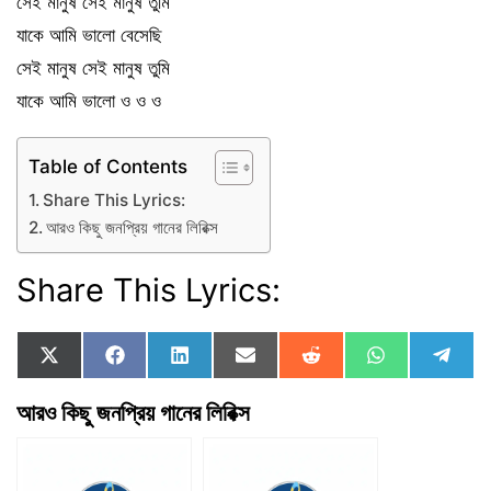
সেই মানুষ সেই মানুষ তুমি
যাকে আমি ভালো বেসেছি
সেই মানুষ সেই মানুষ তুমি
যাকে আমি ভালো ও ও ও
Table of Contents
Share This Lyrics:
আরও কিছু জনপ্রিয় গানের লিরিক্স
Share This Lyrics:
Share
Share
Share
Share
Share
Share
Shar
X
F
L
E
R
W
T
on
on
on
on
on
on
on
(
a
i
m
e
h
e
T
c
n
a
d
a
l
আরও কিছু জনপ্রিয় গানের লিরিক্স
w
e
k
i
d
t
e
i
b
e
l
i
s
g
t
o
d
t
A
r
t
o
I
p
a