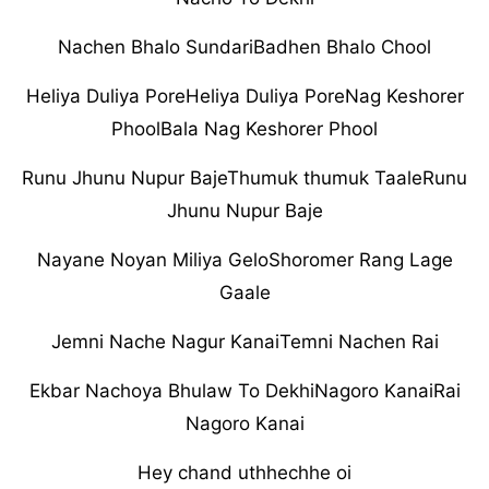
Nachen Bhalo SundariBadhen Bhalo Chool
Heliya Duliya PoreHeliya Duliya PoreNag Keshorer
PhoolBala Nag Keshorer Phool
Runu Jhunu Nupur BajeThumuk thumuk TaaleRunu
Jhunu Nupur Baje
Nayane Noyan Miliya GeloShoromer Rang Lage
Gaale
Jemni Nache Nagur KanaiTemni Nachen Rai
Ekbar Nachoya Bhulaw To DekhiNagoro KanaiRai
Nagoro Kanai
Hey chand uthhechhe oi