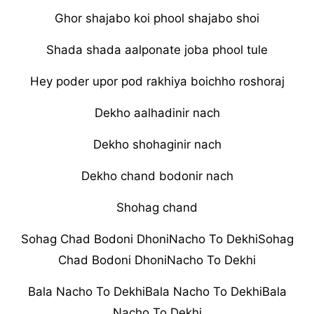
Ghor shajabo koi phool shajabo shoi
Shada shada aalponate joba phool tule
Hey poder upor pod rakhiya boichho roshoraj
Dekho aalhadinir nach
Dekho shohaginir nach
Dekho chand bodonir nach
Shohag chand
Sohag Chad Bodoni DhoniNacho To DekhiSohag
Chad Bodoni DhoniNacho To Dekhi
Bala Nacho To DekhiBala Nacho To DekhiBala
Nacho To Dekhi