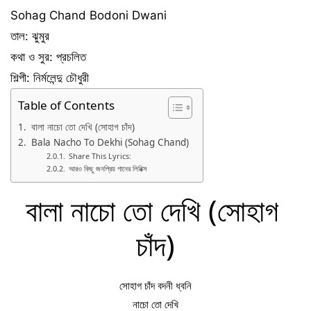
Sohag Chand Bodoni Dwani
তাল: ঝুমুর
কথা ও সুর: প্রচলিত
শিল্পী: নির্মলেন্দু চৌধুরী
Table of Contents
বালা নাচো তো দেখি (সোহাগ চাঁদ)
Bala Nacho To Dekhi (Sohag Chand)
Share This Lyrics:
আরও কিছু জনপ্রিয় গানের লিরিক্স
বালা নাচো তো দেখি (সোহাগ 
চাঁদ)
সোহাগ চাঁদ বদনী ধ্বনি
নাচো তো দেখি