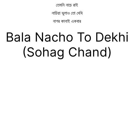
তেমনি নাচে রাই
নাচিয়া ভুলাও তো দেখি
নাগর কানাই একবার
Bala Nacho To Dekhi
(Sohag Chand)