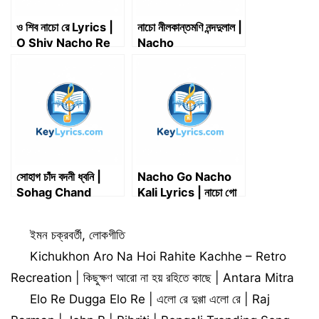
ও শিব নাচো রে Lyrics |
নাচো নীলকান্তমণি নন্দদুলাল |
O Shiv Nacho Re
Nacho
Lyrics
Nilkantomoni
Nandadulal | অনুপ
জালোটা
সোহাগ চাঁদ বদনী ধ্বনি |
Nacho Go Nacho
Sohag Chand
Kali Lyrics | নাচো গো
Badani Dhani |
নাচো কালী
Lyrics
Categories
ইমন চক্রবর্তী
,
লোকগীতি
Kichukhon Aro Na Hoi Rahite Kachhe – Retro
Recreation | কিছুক্ষণ আরো না হয় রহিতে কাছে | Antara Mitra
Elo Re Dugga Elo Re | এলো রে দুগ্গা এলো রে | Raj