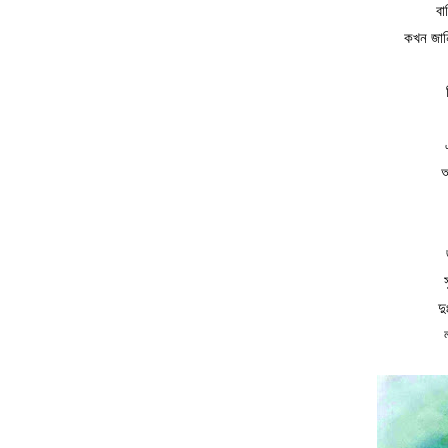
বা
কখন জান
আ
দ