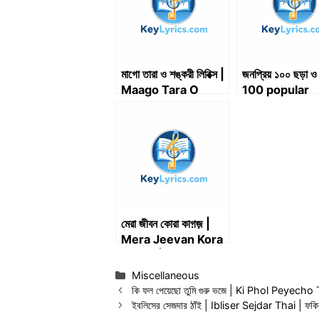
মাগো তারা ও শঙ্করী লিরিক্স |
জনপ্রিয় ১০০ ছড়া ও 
Maago Tara O
100 popular
Shankari Lyrics
rhymes and
poems
মেরা জীবন কোরা কাগ়জ় |
Mera Jeevan Kora
Kagaz | मेरा जीवन कोरा
काग़ज़
Categories
Miscellaneous
কি ফল পেয়েছো তুমি গুরু ভজে | Ki Phol Peyec
ইবলিসের সেজদার ঠাঁই | Ibliser Sejdar Thai | ফকির