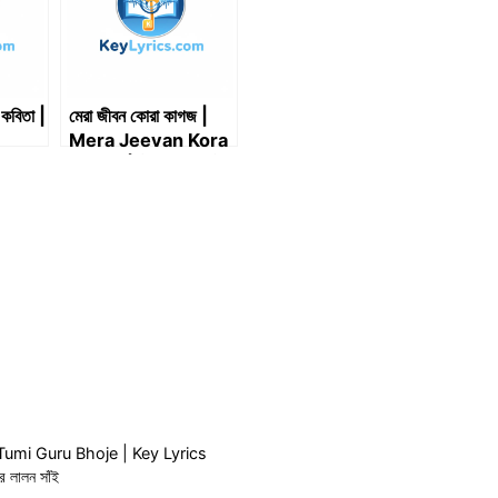
কবিতা |
মেরা জীবন কোরা কাগজ |
Mera Jeevan Kora
Kagaz | मेरा जीवन कोरा
कागज | Lyrics
ho Tumi Guru Bhoje | Key Lyrics
 লালন সাঁই