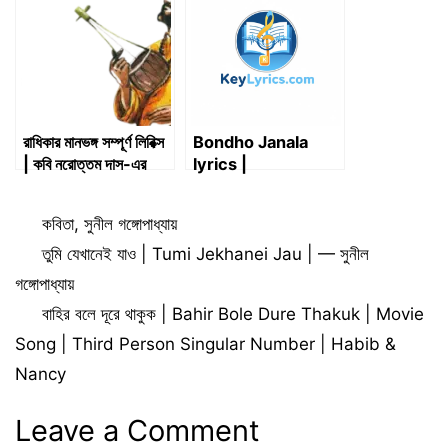
রাধিকার মানভঙ্গ সম্পূর্ণ লিরিক্স
Bondho Janala
| কবি নরোত্তম দাস-এর
lyrics |
পদাবলী
Shironamhin | বন্ধ
জানালা – শিরোনামহীন
Categories
কবিতা
,
সুনীল গঙ্গোপাধ্যায়
তুমি যেখানেই যাও | Tumi Jekhanei Jau | — সুনীল
গঙ্গোপাধ্যায়
বাহির বলে দূরে থাকুক | Bahir Bole Dure Thakuk | Movie
Song | Third Person Singular Number | Habib &
Nancy
Leave a Comment