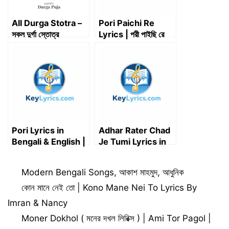
All Durga Stotra –
Pori Paichi Re
সকল দুর্গা স্তোত্র
Lyrics | পরী পাইছি রে
Lyrics | Syed Omy,
Achol Akhe
Pori Lyrics in
Adhar Rater Chad
Bengali & English |
Je Tumi Lyrics in
পরি – Prince |
Bengali | আঁধার রাতের
Shakib Khan &
চাঁদ যে তুমি লিরিক্স
Categories
Modern Bengali Songs
,
আকাশ মাহমুদ
,
আধুনিক
Imran
কোন মানে নেই তো | Kono Mane Nei To Lyrics By
Imran & Nancy
Moner Dokhol ( মনের দখল লিরিক্স ) | Ami Tor Pagol |