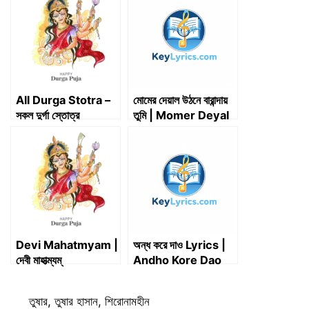
t
o
I
p
a
e
k
n
p
m
r
)
All Durga Stotra –
মোমের দেয়াল উঠনে বারান্দায়
সকল দুর্গা স্তোত্র
তুমি | Momer Deyal
Uthone Baranday
Tumi | তাহসান খান
Devi Mahatmyam |
অন্ধ করে দাও Lyrics |
দেবী মাহাত্ম্যম্
Andho Kore Dao
Lyrics
Categories
তুষার
,
তুষার হাসান
,
শিরোনামহীন