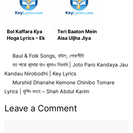
Hoilo Jala Lyrics
Bol Kaffara Kya
Teri Baaton Mein
Hoga Lyrics – Ek
Aisa Uljha Jiya
Deewane Ki
Lyrics |
Deewaniyat Lyrics
Raghav,Tanishk,
Categories
Baul & Folk Songs
,
বাউল
,
লোকগীতি
| Harshvardhan,
Asees
Sonam
যত পারো কান্দায়া যাও কান্দাও নিরবধি | Joto Paro Kandaya Jau
Kandau Nirobodhi | Key Lyrics
Murshid Dhanahe Kemone Chinibo Tomare
Lyrics | মুর্শিদ ধনহে – Shah Abdul Karim
Leave a Comment
Comment