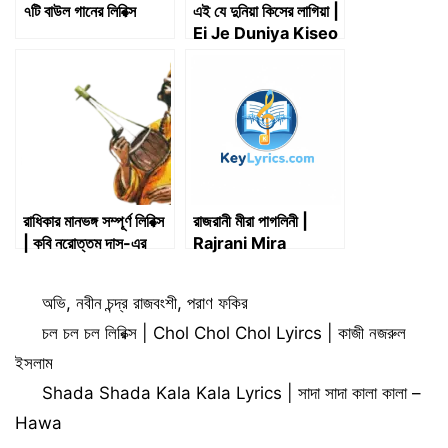
৭টি বাউল গানের লিরিক্স
এই যে দুনিয়া কিসের লাগিয়া |
Ei Je Duniya Kiseo
Lagiya |
রাধিকার মানভঙ্গ সম্পূর্ণ লিরিক্স
রাজরানী মীরা পাগলিনী |
| কবি নরোত্তম দাস-এর
Rajrani Mira
পদাবলী
bhikharini | Lyrics
Categories
অভি
,
নবীন চন্দ্র রাজবংশী
,
পরাণ ফকির
চল চল চল লিরিক্স | Chol Chol Chol Lyircs | কাজী নজরুল
ইসলাম
Shada Shada Kala Kala Lyrics | সাদা সাদা কালা কালা –
Hawa